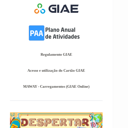
Nos termos do Artigo 36º da Portaria nº 223-
A/2018, de 3 de Agosto, são afixadas hoje, dia
18 de junho de 2026, as pautas de avaliação do
3º Período dos 2º e 3º Ciclos do Ensino Básico.
Informações-Prova Provas de
Equivalência à Frequência (PEF)
Encontram-se publicadas as Informações-Prova
das Provas de Equivalência à Frequência (PEF),
as mesmas podem ser consultadas no separador
Regulamento GIAE
Provas Avaliação Externa.
Acesso e utilização do Cartão GIAE
MAWAY - Carregamentos (GIAE Online)