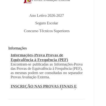
Ano Letivo 2026-2027
Seguro Escolar
Informações-Prova Provas de
Concurso Técnicos Superiores
Equivalência à Frequência (PEF)
Encontram-se publicadas as Informações-Prova
das Provas de Equivalência à Frequência (PEF),
as mesmas podem ser consultadas no separador
Informações
Provas Avaliação Externa.
INSCRIÇÃO NAS PROVAS FINAIS E
NAS PROVAS DE EQUIVALÊNCIA À
FREQUÊNCIA
Com a publicação da Norma 1 do JNE – Júri
Nacional de Exames, ficaram definidos os
prazos para inscrição nas provas finais e nas
provas de equivalência à frequência, para
alunos autopropostos do ensino básico.
Afixação das Pautas de Avaliação dos 2º
e 3º Ciclos do Ensino Básico