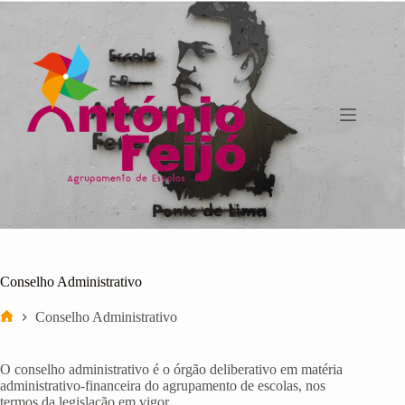
Pular
para
o
conteúdo
Conselho Administrativo
Conselho Administrativo
Início
O conselho administrativo é o órgão deliberativo em matéria
administrativo-financeira do agrupamento de escolas, nos
termos da legislação em vigor.