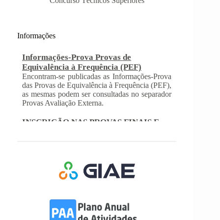
Concurso Técnicos Superiores
Informações
Informações-Prova Provas de
Equivalência à Frequência (PEF)
Encontram-se publicadas as Informações-Prova
das Provas de Equivalência à Frequência (PEF),
as mesmas podem ser consultadas no separador
Provas Avaliação Externa.
INSCRIÇÃO NAS PROVAS FINAIS E
NAS PROVAS DE EQUIVALÊNCIA À
FREQUÊNCIA
Com a publicação da Norma 1 do JNE – Júri
Nacional de Exames, ficaram definidos os
prazos para inscrição nas provas finais e nas
provas de equivalência à frequência, para
alunos autopropostos do ensino básico.
Afixação das Pautas de Avaliação dos 2º
e 3º Ciclos do Ensino Básico