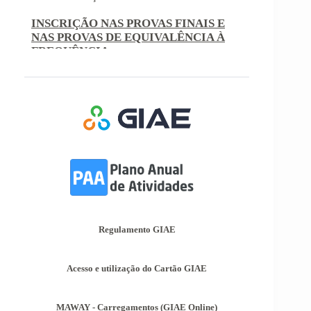
Nacional de Exames, ficaram definidos os
prazos para inscrição nas provas finais e nas
provas de equivalência à frequência, para
alunos autopropostos do ensino básico.
Afixação das Pautas de Avaliação dos 2º
e 3º Ciclos do Ensino Básico
Nos termos do Artigo 36º da Portaria nº 223-
A/2018, de 3 de Agosto, são afixadas hoje, dia
18 de junho de 2026, as pautas de avaliação do
3º Período dos 2º e 3º Ciclos do Ensino Básico.
Informações-Prova Provas de
Equivalência à Frequência (PEF)
Encontram-se publicadas as Informações-Prova
das Provas de Equivalência à Frequência (PEF),
as mesmas podem ser consultadas no separador
Regulamento GIAE
Provas Avaliação Externa.
Acesso e utilização do Cartão GIAE
MAWAY - Carregamentos (GIAE Online)