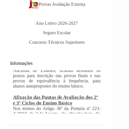
Provas Avaliação Externa
Ano Letivo 2026-2027
Seguro Escolar
Concurso Técnicos Superiores
Informações
Afixação das Pautas de Avaliação dos 2º
e 3º Ciclos do Ensino Básico
Nos termos do Artigo 36º da Portaria nº 223-
A/2018, de 3 de Agosto, são afixadas hoje, dia
18 de junho de 2026, as pautas de avaliação do
3º Período dos 2º e 3º Ciclos do Ensino Básico.
Informações-Prova Provas de
Equivalência à Frequência (PEF)
Encontram-se publicadas as Informações-Prova