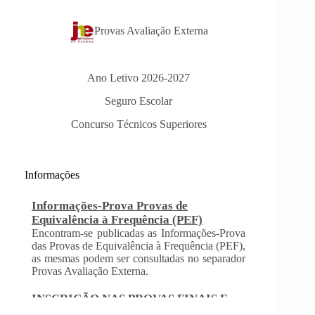
Provas Avaliação Externa
Ano Letivo 2026-2027
Seguro Escolar
Concurso Técnicos Superiores
Informações-Prova Provas de
Equivalência à Frequência (PEF)
Encontram-se publicadas as Informações-Prova
Informações
das Provas de Equivalência à Frequência (PEF),
as mesmas podem ser consultadas no separador
Provas Avaliação Externa.
INSCRIÇÃO NAS PROVAS FINAIS E
NAS PROVAS DE EQUIVALÊNCIA À
FREQUÊNCIA
Com a publicação da Norma 1 do JNE – Júri
Nacional de Exames, ficaram definidos os
prazos para inscrição nas provas finais e nas
provas de equivalência à frequência, para