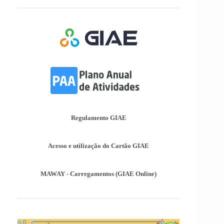
alunos autopropostos do ensino básico.
Afixação das Pautas de Avaliação dos 2º
e 3º Ciclos do Ensino Básico
Nos termos do Artigo 36º da Portaria nº 223-
A/2018, de 3 de Agosto, são afixadas hoje, dia
18 de junho de 2026, as pautas de avaliação do
3º Período dos 2º e 3º Ciclos do Ensino Básico.
Informações-Prova Provas de
Equivalência à Frequência (PEF)
Encontram-se publicadas as Informações-Prova
Regulamento GIAE
das Provas de Equivalência à Frequência (PEF),
as mesmas podem ser consultadas no separador
Provas Avaliação Externa.
Acesso e utilização do Cartão GIAE
MAWAY - Carregamentos (GIAE Online)