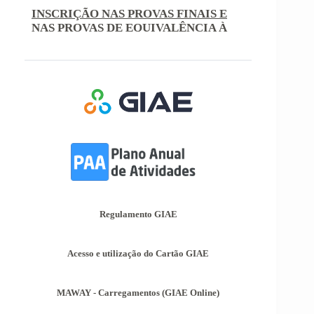
prazos para inscrição nas provas finais e nas
provas de equivalência à frequência, para
alunos autopropostos do ensino básico.
Afixação das Pautas de Avaliação dos 2º
e 3º Ciclos do Ensino Básico
Nos termos do Artigo 36º da Portaria nº 223-
A/2018, de 3 de Agosto, são afixadas hoje, dia
18 de junho de 2026, as pautas de avaliação do
3º Período dos 2º e 3º Ciclos do Ensino Básico.
Informações-Prova Provas de
Equivalência à Frequência (PEF)
Encontram-se publicadas as Informações-Prova
das Provas de Equivalência à Frequência (PEF),
as mesmas podem ser consultadas no separador
Regulamento GIAE
Provas Avaliação Externa.
Acesso e utilização do Cartão GIAE
MAWAY - Carregamentos (GIAE Online)