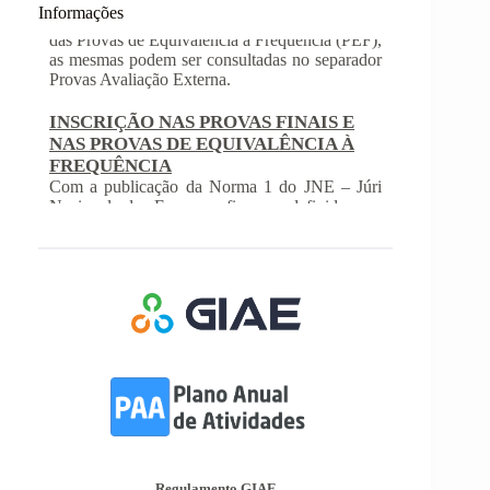
Informações
INSCRIÇÃO NAS PROVAS FINAIS E
NAS PROVAS DE EQUIVALÊNCIA À
FREQUÊNCIA
Com a publicação da Norma 1 do JNE – Júri
Nacional de Exames, ficaram definidos os
prazos para inscrição nas provas finais e nas
provas de equivalência à frequência, para
alunos autopropostos do ensino básico.
Afixação das Pautas de Avaliação dos 2º
e 3º Ciclos do Ensino Básico
Nos termos do Artigo 36º da Portaria nº 223-
A/2018, de 3 de Agosto, são afixadas hoje, dia
18 de junho de 2026, as pautas de avaliação do
3º Período dos 2º e 3º Ciclos do Ensino Básico.
Informações-Prova Provas de
Equivalência à Frequência (PEF)
Encontram-se publicadas as Informações-Prova
das Provas de Equivalência à Frequência (PEF),
as mesmas podem ser consultadas no separador
Regulamento GIAE