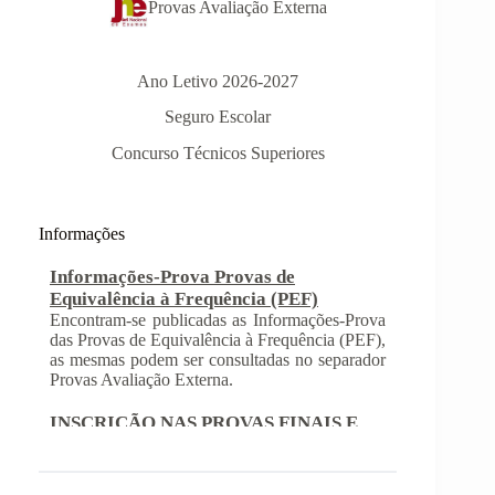
Provas Avaliação Externa
Ano Letivo 2026-2027
Seguro Escolar
Informações-Prova Provas de
Concurso Técnicos Superiores
Equivalência à Frequência (PEF)
Encontram-se publicadas as Informações-Prova
das Provas de Equivalência à Frequência (PEF),
as mesmas podem ser consultadas no separador
Informações
Provas Avaliação Externa.
INSCRIÇÃO NAS PROVAS FINAIS E
NAS PROVAS DE EQUIVALÊNCIA À
FREQUÊNCIA
Com a publicação da Norma 1 do JNE – Júri
Nacional de Exames, ficaram definidos os
prazos para inscrição nas provas finais e nas
provas de equivalência à frequência, para
alunos autopropostos do ensino básico.
Afixação das Pautas de Avaliação dos 2º