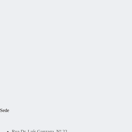
Sede
Rua Dr. Luís Gonzaga, Nº 22