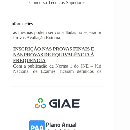
Concurso Técnicos Superiores
Informações
INSCRIÇÃO NAS PROVAS FINAIS E
NAS PROVAS DE EQUIVALÊNCIA À
FREQUÊNCIA
Com a publicação da Norma 1 do JNE – Júri
Nacional de Exames, ficaram definidos os
prazos para inscrição nas provas finais e nas
provas de equivalência à frequência, para
alunos autopropostos do ensino básico.
Afixação das Pautas de Avaliação dos 2º
e 3º Ciclos do Ensino Básico
Nos termos do Artigo 36º da Portaria nº 223-
A/2018, de 3 de Agosto, são afixadas hoje, dia
18 de junho de 2026, as pautas de avaliação do
3º Período dos 2º e 3º Ciclos do Ensino Básico.
Informações-Prova Provas de
Equivalência à Frequência (PEF)