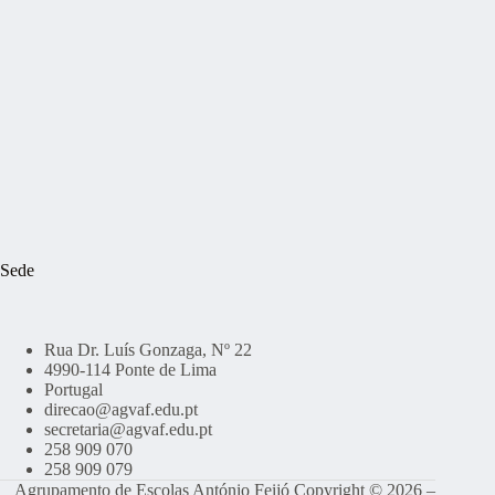
Sede
Rua Dr. Luís Gonzaga, Nº 22
4990-114 Ponte de Lima
Portugal
direcao@agvaf.edu.pt
secretaria@agvaf.edu.pt
258 909 070
258 909 079
Agrupamento de Escolas António Feijó Copyright © 2026 –