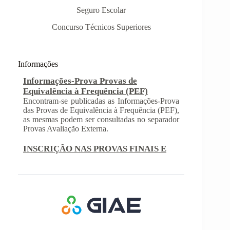
Seguro Escolar
Concurso Técnicos Superiores
Informações-Prova Provas de
Equivalência à Frequência (PEF)
Encontram-se publicadas as Informações-Prova
Informações
das Provas de Equivalência à Frequência (PEF),
as mesmas podem ser consultadas no separador
Provas Avaliação Externa.
INSCRIÇÃO NAS PROVAS FINAIS E
NAS PROVAS DE EQUIVALÊNCIA À
FREQUÊNCIA
Com a publicação da Norma 1 do JNE – Júri
Nacional de Exames, ficaram definidos os
prazos para inscrição nas provas finais e nas
provas de equivalência à frequência, para
alunos autopropostos do ensino básico.
Afixação das Pautas de Avaliação dos 2º
e 3º Ciclos do Ensino Básico
Nos termos do Artigo 36º da Portaria nº 223-
A/2018, de 3 de Agosto, são afixadas hoje, dia
18 de junho de 2026, as pautas de avaliação do