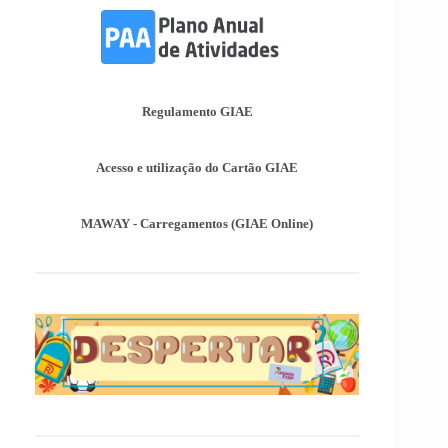
3º Período dos 2º e 3º Ciclos do Ensino Básico.
Informações-Prova Provas de
Equivalência à Frequência (PEF)
Encontram-se publicadas as Informações-Prova
das Provas de Equivalência à Frequência (PEF),
Regulamento GIAE
as mesmas podem ser consultadas no separador
Provas Avaliação Externa.
Acesso e utilização do Cartão GIAE
MAWAY - Carregamentos (GIAE Online)