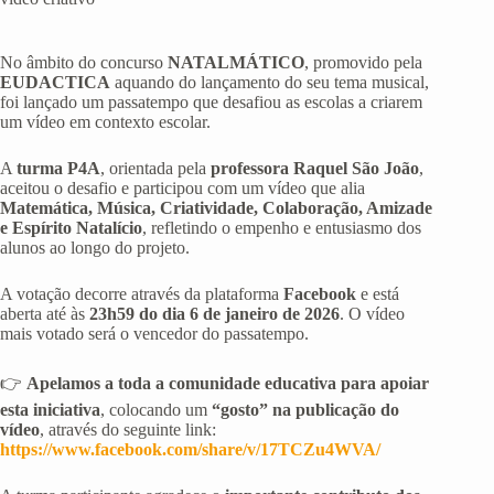
No âmbito do concurso
NATALMÁTICO
, promovido pela
EUDACTICA
aquando do lançamento do seu tema musical,
foi lançado um passatempo que desafiou as escolas a criarem
um vídeo em contexto escolar.
A
turma P4A
, orientada pela
professora Raquel São João
,
aceitou o desafio e participou com um vídeo que alia
Matemática, Música, Criatividade, Colaboração, Amizade
e Espírito Natalício
, refletindo o empenho e entusiasmo dos
alunos ao longo do projeto.
A votação decorre através da plataforma
Facebook
e está
aberta até às
23h59 do dia 6 de janeiro de 2026
. O vídeo
mais votado será o vencedor do passatempo.
👉
Apelamos a toda a comunidade educativa para apoiar
esta iniciativa
, colocando um
“gosto” na publicação do
vídeo
, através do seguinte link:
https://www.facebook.com/share/v/17TCZu4WVA/