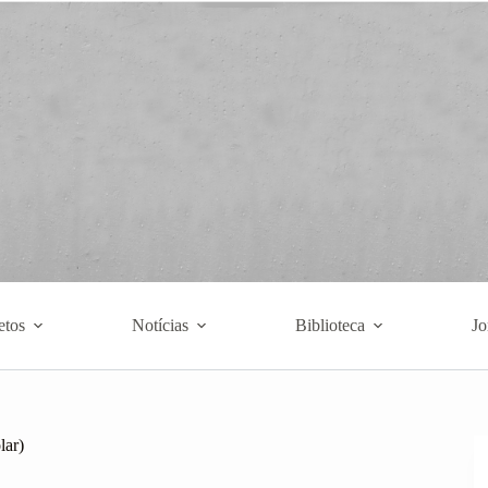
etos
Notícias
Biblioteca
Jo
lar)