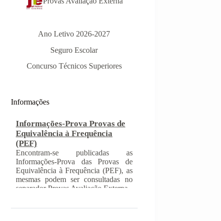
Provas Avaliação Externa
Ano Letivo 2026-2027
Seguro Escolar
Concurso Técnicos Superiores
Informações-Prova Provas de
Equivalência à Frequência
(PEF)
Informações
Encontram-se publicadas as
Informações-Prova das Provas de
Equivalência à Frequência (PEF), as
mesmas podem ser consultadas no
separador Provas Avaliação Externa.
INSCRIÇÃO NAS PROVAS
FINAIS E NAS PROVAS DE
EQUIVALÊNCIA À
FREQUÊNCIA
Com a publicação da Norma 1 do
JNE – Júri Nacional de Exames,
ficaram definidos os prazos para