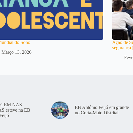
Mundial do Sono
Ação de Se
segurança 
Março 13, 2026
Feve
GEM NAS
EB António Feijó em grande
 esteve na EB
no Corta-Mato Distrital
Feijó