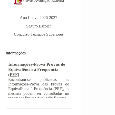
Provas Avaliação Externa
Ano Letivo 2026-2027
Seguro Escolar
Informações-Prova Provas de
Concurso Técnicos Superiores
Equivalência à Frequência
(PEF)
Encontram-se publicadas as
Informações-Prova das Provas de
Informações
Equivalência à Frequência (PEF), as
mesmas podem ser consultadas no
separador Provas Avaliação Externa.
INSCRIÇÃO NAS PROVAS
FINAIS E NAS PROVAS DE
EQUIVALÊNCIA À
FREQUÊNCIA
Com a publicação da Norma 1 do
JNE – Júri Nacional de Exames,
ficaram definidos os prazos para
inscrição nas provas finais e nas
provas de equivalência à frequência,