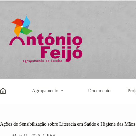
Pular
para
o
conteúdo
Agrupamento
Documentos
Proj
Ações de Sensibilização sobre Literacia em Saúde e Higiene das Mão
Maio 11, 2026
PES