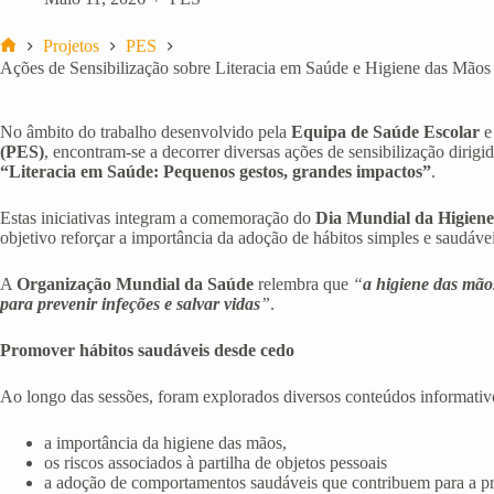
Projetos
PES
Início
Ações de Sensibilização sobre Literacia em Saúde e Higiene das Mão
No âmbito do trabalho desenvolvido pela
Equipa de Saúde Escolar
e
(PES)
, encontram-se a decorrer diversas ações de sensibilização dirig
“Literacia em Saúde: Pequenos gestos, grandes impactos”
.
Estas iniciativas integram a comemoração do
Dia Mundial da Higien
objetivo reforçar a importância da adoção de hábitos simples e saudávei
A
Organização Mundial da Saúde
relembra que
“
a higiene das mão
para prevenir infeções e salvar vidas
”
.
Promover hábitos saudáveis desde cedo
Ao longo das sessões, foram explorados diversos conteúdos informativos
a importância da higiene das mãos,
os riscos associados à partilha de objetos pessoais
a adoção de comportamentos saudáveis que contribuem para a pro