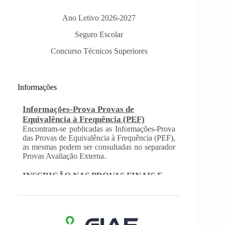
Ano Letivo 2026-2027
Seguro Escolar
Concurso Técnicos Superiores
Informações-Prova Provas de
Equivalência à Frequência (PEF)
Informações
Encontram-se publicadas as Informações-Prova
das Provas de Equivalência à Frequência (PEF),
as mesmas podem ser consultadas no separador
Provas Avaliação Externa.
INSCRIÇÃO NAS PROVAS FINAIS E
NAS PROVAS DE EQUIVALÊNCIA À
FREQUÊNCIA
Com a publicação da Norma 1 do JNE – Júri
Nacional de Exames, ficaram definidos os
prazos para inscrição nas provas finais e nas
provas de equivalência à frequência, para
alunos autopropostos do ensino básico.