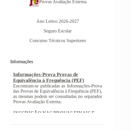
Provas Avaliação Externa
Ano Letivo 2026-2027
Seguro Escolar
Concurso Técnicos Superiores
Informações-Prova Provas de
Equivalência à Frequência (PEF)
Informações
Encontram-se publicadas as Informações-Prova
das Provas de Equivalência à Frequência (PEF),
as mesmas podem ser consultadas no separador
Provas Avaliação Externa.
INSCRIÇÃO NAS PROVAS FINAIS E
NAS PROVAS DE EQUIVALÊNCIA À
FREQUÊNCIA
Com a publicação da Norma 1 do JNE – Júri
Nacional de Exames, ficaram definidos os
prazos para inscrição nas provas finais e nas
provas de equivalência à frequência, para
alunos autopropostos do ensino básico.