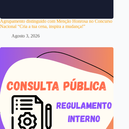
Agrupamento distinguido com Menção Honrosa no Concurso
Nacional “Cria a tua cena, inspira a mudança!”
Agosto 3, 2026