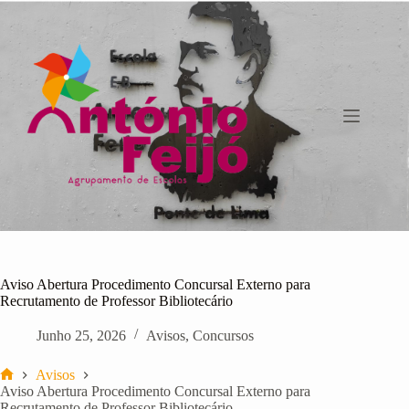
Pular
para
o
conteúdo
Aviso Abertura Procedimento Concursal Externo para
Recrutamento de Professor Bibliotecário
Junho 25, 2026
Avisos
,
Concursos
Avisos
Início
Aviso Abertura Procedimento Concursal Externo para
Recrutamento de Professor Bibliotecário