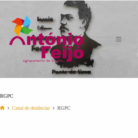
Pular
para
o
conteúdo
RGPC
Canal de denúncias
RGPC
Início