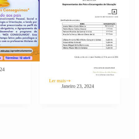
024
Ler mais
lista
Janeiro 23, 2024
dos
candidatos
dos
Pais
e
Encarregados
de
Educação
ao
Conselho