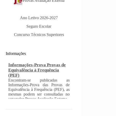
Provas Avaliação Externa
Ano Letivo 2026-2027
Seguro Escolar
Concurso Técnicos Superiores
Informações-Prova Provas de
Equivalência à Frequência
Informações
(PEF)
Encontram-se publicadas as
Informações-Prova das Provas de
Equivalência à Frequência (PEF), as
mesmas podem ser consultadas no
separador Provas Avaliação Externa.
INSCRIÇÃO NAS PROVAS
FINAIS E NAS PROVAS DE
EQUIVALÊNCIA À
FREQUÊNCIA
Com a publicação da Norma 1 do
JNE – Júri Nacional de Exames,