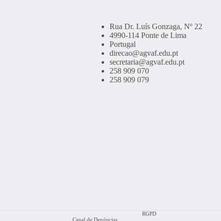
Rua Dr. Luís Gonzaga, Nº 22
4990-114 Ponte de Lima
Portugal
direcao@agvaf.edu.pt
secretaria@agvaf.edu.pt
258 909 070
258 909 079
RGPD
Canal de Denúncias