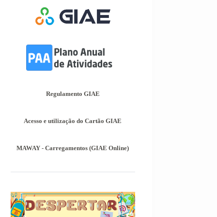
ficaram definidos os prazos para
inscrição nas provas finais e nas
provas de equivalência à frequência,
para alunos autopropostos do ensino
básico.
Afixação das Pautas de
Avaliação dos 2º e 3º Ciclos do
Ensino Básico
Nos termos do Artigo 36º da Portaria
Regulamento GIAE
nº 223-A/2018, de 3 de Agosto, são
afixadas hoje, dia 18 de junho de
2026, as pautas de avaliação do 3º
Acesso e utilização do Cartão GIAE
Período dos 2º e 3º Ciclos do Ensino
Básico.
MAWAY - Carregamentos (GIAE Online)
Informações-Prova Provas de
Equivalência à Frequência
(PEF)
Encontram-se publicadas as
Informações-Prova das Provas de
Equivalência à Frequência (PEF), as
mesmas podem ser consultadas no
separador Provas Avaliação Externa.