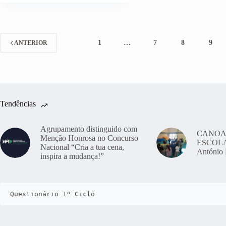
E
ENCARREGADOS
DE
EDUCAÇÃO
1
…
7
8
9
ANTERIOR
Tendências
Agrupamento distinguido com
CANOA
Menção Honrosa no Concurso
ESCOLAS
Nacional “Cria a tua cena,
António 
inspira a mudança!”
Questionário 1º Ciclo