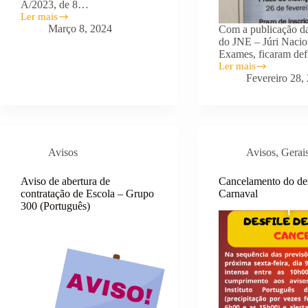
A/2023, de 8…
Ler mais
Aviso
Março 8, 2024
Com a publicação d
de
do JNE – Júri Nacio
abertura
Exames, ficaram de
de
Ler mais
contratação
INSCRIÇÃO
Fevereiro 28,
de
NAS
Escola
PROVAS
–
FINAIS
Grupo
E
210
NAS
(Português
PROVAS
e
Avisos
Avisos
,
Gerai
DE
Francês)
EQUIVALÊNCIA
À
Aviso de abertura de
Cancelamento do des
FREQUÊNCIA
contratação de Escola – Grupo
Carnaval
PARA
300 (Português)
ALUNOS
AUTOPROPOSTOS
DO
ENSINO
BÁSICO