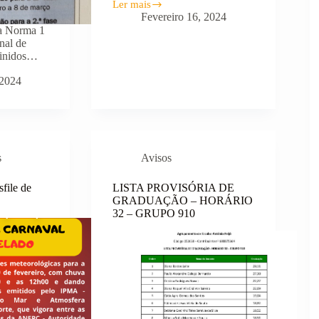
Ler mais
Horário
Fevereiro 16, 2024
300
a Norma 1
-
nal de
contratação
finidos…
de
escola
 2024
s
Avisos
file de
LISTA PROVISÓRIA DE
GRADUAÇÃO – HORÁRIO
32 – GRUPO 910