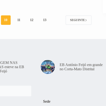
10
11
12
13
SEGUINTE
GEM NAS
EB António Feijó em grande
 esteve na EB
no Corta-Mato Distrital
Feijó
Sede