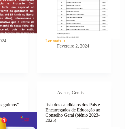
2024
Ler mais
LISTA
Fevereiro 2, 2024
PROVISÓRIA
DE
GRADUAÇÃO
–
HORÁRIO
32
–
GRUPO
910
Avisos
,
Gerais
seguimos”
lista dos candidatos dos Pais e
Encarregados de Educação ao
Conselho Geral (biénio 2023-
2025)