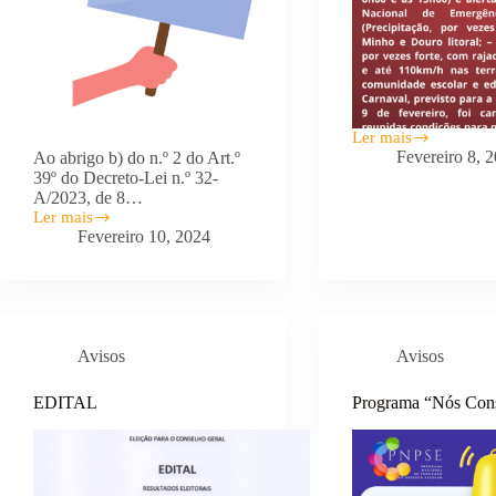
Ler mais
Cancelamento
Fevereiro 8, 
Ao abrigo b) do n.º 2 do Art.º
do
39º do Decreto-Lei n.º 32-
desfile
A/2023, de 8…
de
Ler mais
Carnaval
Aviso
Fevereiro 10, 2024
de
abertura
de
contratação
de
Escola
Avisos
Avisos
–
Grupo
300
EDITAL
Programa “Nós Con
(Português)