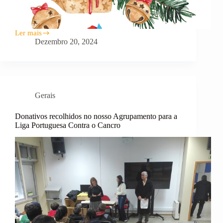
Ler mais
Votos
Dezembro 20, 2024
de
festas
felizes!
Gerais
Donativos recolhidos no nosso Agrupamento para a
Liga Portuguesa Contra o Cancro