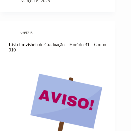
Março 18, 2025
contemplado
com
selo
ESCOLA
SAUDÁVEL
Gerais
Lista Provisória de Graduação – Horário 31 – Grupo
910