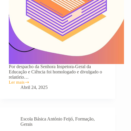
Por despacho da Senhora Inspetora-Geral da
Educação e Ciência foi homologado e divulgado o
relatório…
Ler mais
HOMOLOGADO
Abril 24, 2025
RELATÓRIO
DA
AVALIAÇÃO
EXTERNA
DO
AGRUPAMENTO
Escola Básica António Feijó
,
Formação
,
ANTÓNIO
FEIJÓ
Gerais