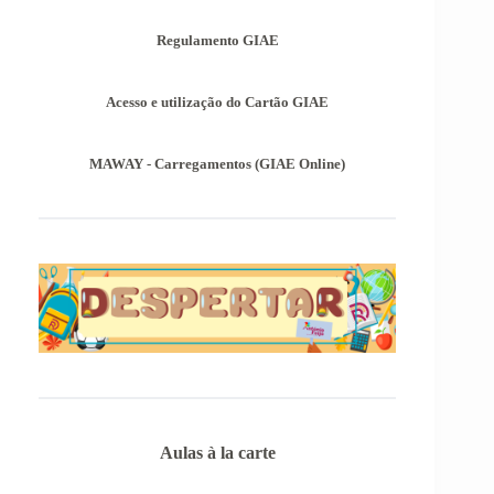
as mesmas podem ser consultadas no separador
Provas Avaliação Externa.
Regulamento GIAE
INSCRIÇÃO NAS PROVAS FINAIS E
NAS PROVAS DE EQUIVALÊNCIA À
Acesso e utilização do Cartão GIAE
FREQUÊNCIA
Com a publicação da Norma 1 do JNE – Júri
Nacional de Exames, ficaram definidos os
MAWAY - Carregamentos (GIAE Online)
prazos para inscrição nas provas finais e nas
provas de equivalência à frequência, para
alunos autopropostos do ensino básico.
Aulas à la carte