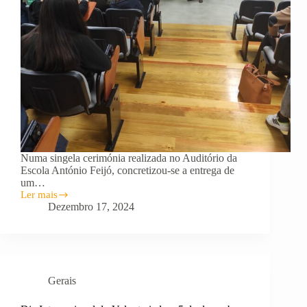
Numa singela cerimónia realizada no Auditório da
Escola António Feijó, concretizou-se a entrega de
um…
Ler mais
Donativos
Dezembro 17, 2024
recolhidos
no
nosso
Agrupamento
para
a
Gerais
Liga
Portuguesa
Contra