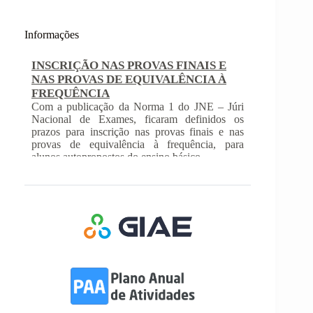
Informações
INSCRIÇÃO NAS PROVAS FINAIS E
NAS PROVAS DE EQUIVALÊNCIA À
FREQUÊNCIA
Com a publicação da Norma 1 do JNE – Júri
Nacional de Exames, ficaram definidos os
prazos para inscrição nas provas finais e nas
provas de equivalência à frequência, para
alunos autopropostos do ensino básico.
Afixação das Pautas de Avaliação dos 2º
e 3º Ciclos do Ensino Básico
Nos termos do Artigo 36º da Portaria nº 223-
A/2018, de 3 de Agosto, são afixadas hoje, dia
18 de junho de 2026, as pautas de avaliação do
3º Período dos 2º e 3º Ciclos do Ensino Básico.
Informações-Prova Provas de
Equivalência à Frequência (PEF)
Encontram-se publicadas as Informações-Prova
das Provas de Equivalência à Frequência (PEF),