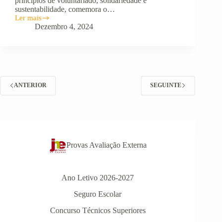
princípios de voluntariado, solidariedade e
sustentabilidade, comemora o…
Ler mais
Dia
Dezembro 4, 2024
Internacional
do
Voluntariado
–
5
de
dezembro
ANTERIOR
SEGUINTE
Provas Avaliação Externa
Ano Letivo 2026-2027
Seguro Escolar
Concurso Técnicos Superiores