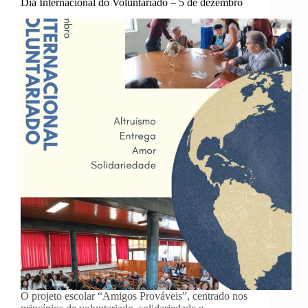
Dia Internacional do Voluntariado – 5 de dezembro
o
Cancro
O projeto escolar “Amigos Prováveis”, centrado nos