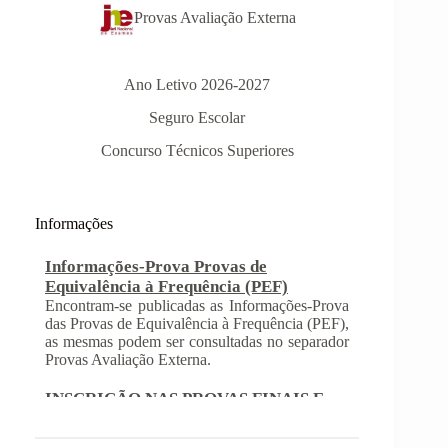
Provas Avaliação Externa
Ano Letivo 2026-2027
Seguro Escolar
Concurso Técnicos Superiores
Informações-Prova Provas de
Equivalência à Frequência (PEF)
Informações
Encontram-se publicadas as Informações-Prova
das Provas de Equivalência à Frequência (PEF),
as mesmas podem ser consultadas no separador
Provas Avaliação Externa.
INSCRIÇÃO NAS PROVAS FINAIS E
NAS PROVAS DE EQUIVALÊNCIA À
FREQUÊNCIA
Com a publicação da Norma 1 do JNE – Júri
Nacional de Exames, ficaram definidos os
prazos para inscrição nas provas finais e nas
provas de equivalência à frequência, para