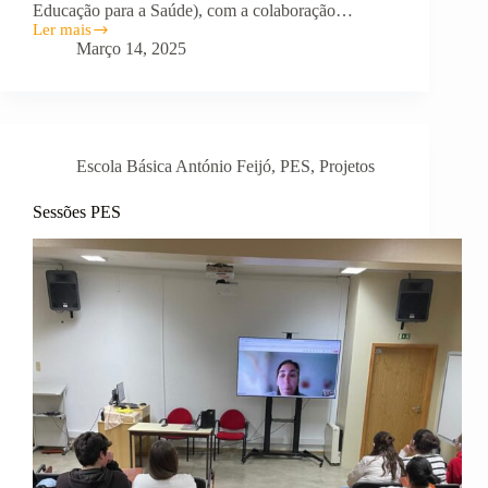
Educação para a Saúde), com a colaboração…
Ler mais
INTERNET
Março 14, 2025
MAIS
SEGURA
NA
EB
ANTÓNIO
FEIJÓ
Escola Básica António Feijó
,
PES
,
Projetos
Sessões PES