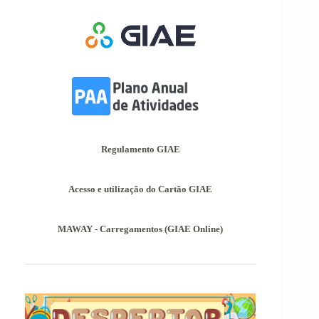
alunos autopropostos do ensino básico.
Afixação das Pautas de Avaliação dos 2º
e 3º Ciclos do Ensino Básico
Nos termos do Artigo 36º da Portaria nº 223-
A/2018, de 3 de Agosto, são afixadas hoje, dia
18 de junho de 2026, as pautas de avaliação do
3º Período dos 2º e 3º Ciclos do Ensino Básico.
Informações-Prova Provas de
Equivalência à Frequência (PEF)
Regulamento GIAE
Encontram-se publicadas as Informações-Prova
das Provas de Equivalência à Frequência (PEF),
as mesmas podem ser consultadas no separador
Acesso e utilização do Cartão GIAE
Provas Avaliação Externa.
MAWAY - Carregamentos (GIAE Online)