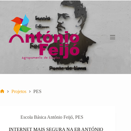
Pular
para
o
conteúdo
Projetos
PES
Início
Escola Básica António Feijó
,
PES
INTERNET MAIS SEGURA NA EB ANTÓNIO