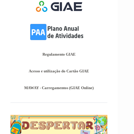
prazos para inscrição nas provas finais e nas
provas de equivalência à frequência, para
alunos autopropostos do ensino básico.
Afixação das Pautas de Avaliação dos 2º
e 3º Ciclos do Ensino Básico
Nos termos do Artigo 36º da Portaria nº 223-
A/2018, de 3 de Agosto, são afixadas hoje, dia
18 de junho de 2026, as pautas de avaliação do
3º Período dos 2º e 3º Ciclos do Ensino Básico.
Regulamento GIAE
Informações-Prova Provas de
Equivalência à Frequência (PEF)
Acesso e utilização do Cartão GIAE
Encontram-se publicadas as Informações-Prova
das Provas de Equivalência à Frequência (PEF),
as mesmas podem ser consultadas no separador
MAWAY - Carregamentos (GIAE Online)
Provas Avaliação Externa.