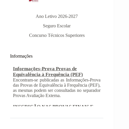
Ano Letivo 2026-2027
Seguro Escolar
Concurso Técnicos Superiores
Informações
Informações-Prova Provas de
Equivalência à Frequência (PEF)
Encontram-se publicadas as Informações-Prova
das Provas de Equivalência à Frequência (PEF),
as mesmas podem ser consultadas no separador
Provas Avaliação Externa.
INSCRIÇÃO NAS PROVAS FINAIS E
NAS PROVAS DE EQUIVALÊNCIA À
FREQUÊNCIA
Com a publicação da Norma 1 do JNE – Júri
Nacional de Exames, ficaram definidos os