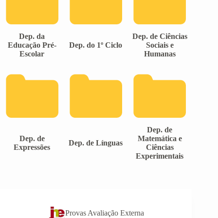
Dep. da
Dep. de Ciências
Educação Pré-
Dep. do 1º Ciclo
Sociais e
Escolar
Humanas
Dep. de
Dep. de
Matemática e
Dep. de Línguas
Expressões
Ciências
Experimentais
Provas Avaliação Externa