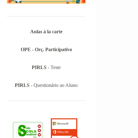
Informações-Prova das Provas de
Equivalência à Frequência (PEF), as
mesmas podem ser consultadas no
separador Provas Avaliação Externa.
Aulas à la carte
OPE - Orç. Participativo
PIRLS
- Teste
PIRLS
- Questionário ao Aluno