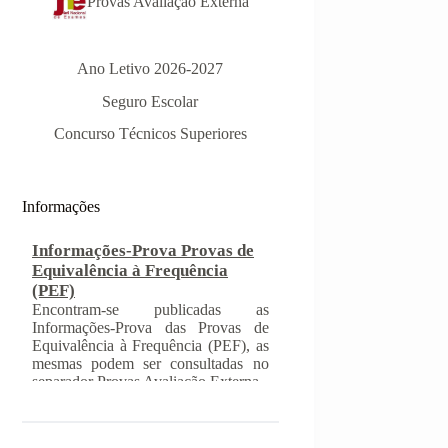
Provas Avaliação Externa
Ano Letivo 2026-2027
Seguro Escolar
Concurso Técnicos Superiores
Informações
Informações-Prova Provas de
Equivalência à Frequência
(PEF)
Encontram-se publicadas as
Informações-Prova das Provas de
Equivalência à Frequência (PEF), as
mesmas podem ser consultadas no
separador Provas Avaliação Externa.
INSCRIÇÃO NAS PROVAS
FINAIS E NAS PROVAS DE
EQUIVALÊNCIA À