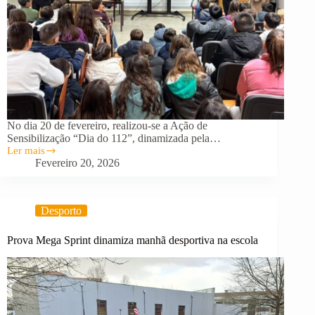
No dia 20 de fevereiro, realizou-se a Ação de
Sensibilização “Dia do 112”, dinamizada pela…
Ler mais
Ação
Fevereiro 20, 2026
de
Sensibilização
“Dia
do
Desporto
112”
promove
cultura
Prova Mega Sprint dinamiza manhã desportiva na escola
de
segurança
junto
dos
alunos