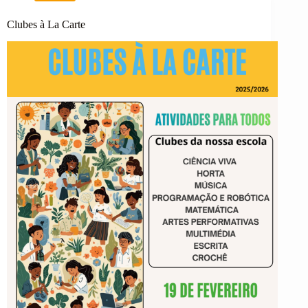
desportiva
na
escola
Clubes à La Carte