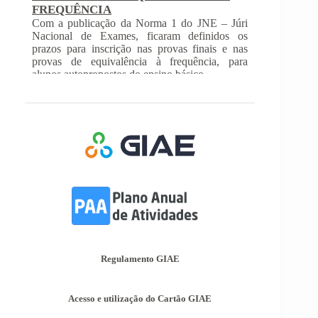
FREQUÊNCIA
Com a publicação da Norma 1 do JNE – Júri
Nacional de Exames, ficaram definidos os
prazos para inscrição nas provas finais e nas
provas de equivalência à frequência, para
alunos autopropostos do ensino básico.
Afixação das Pautas de Avaliação dos 2º
e 3º Ciclos do Ensino Básico
Nos termos do Artigo 36º da Portaria nº 223-
A/2018, de 3 de Agosto, são afixadas hoje, dia
18 de junho de 2026, as pautas de avaliação do
3º Período dos 2º e 3º Ciclos do Ensino Básico.
Informações-Prova Provas de
Equivalência à Frequência (PEF)
Encontram-se publicadas as Informações-Prova
das Provas de Equivalência à Frequência (PEF),
as mesmas podem ser consultadas no separador
Provas Avaliação Externa.
Regulamento GIAE
INSCRIÇÃO NAS PROVAS FINAIS E
NAS PROVAS DE EQUIVALÊNCIA À
Acesso e utilização do Cartão GIAE
FREQUÊNCIA