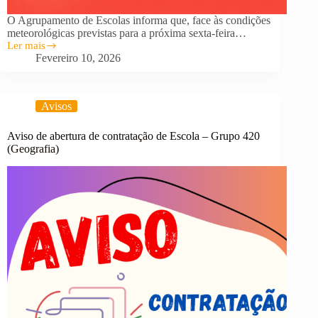
O Agrupamento de Escolas informa que, face às condições
meteorológicas previstas para a próxima sexta-feira…
Ler mais
Cancelamento
Fevereiro 10, 2026
da
Participação
no
Desfile
Avisos
de
Carnaval
Aviso de abertura de contratação de Escola – Grupo 420
(Geografia)