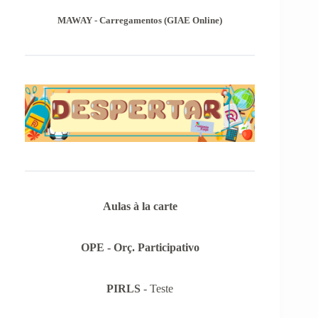
Com a publicação da Norma 1 do JNE – Júri
Nacional de Exames, ficaram definidos os
MAWAY - Carregamentos (GIAE Online)
prazos para inscrição nas provas finais e nas
provas de equivalência à frequência, para
alunos autopropostos do ensino básico.
Aulas à la carte
OPE - Orç. Participativo
PIRLS
- Teste