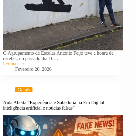
O Agrupamento de Escolas António Feijó teve a honra de
receber, no passado dia 16…
Ler mais
O
Fevereiro 20, 2026
Campeão
Fernando
Pimenta
regressou
Gerais
à
Escola
Básica
Aula Aberta “Experiência e Sabedoria na Era Digital –
António
inteligência artificial e notícias falsas”
Feijó