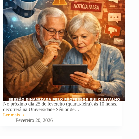
No próximo dia 25 de fevereiro (quarta-feira), às 10 horas,
decorrerá na Universidade Sénior de…
Ler mais
Aula
Fevereiro 20, 2026
Aberta
“Experiência
e
Sabedoria