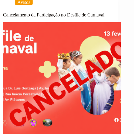
Avisos
na
Era
Digital
Cancelamento da Participação no Desfile de Carnaval
–
inteligência
artificial
e
notícias
falsas”