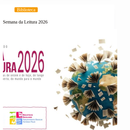
António
Feijó
Biblioteca
Hasteia
Bandeira
Eco-
Semana da Leitura 2026
Escolas
2024-
2025