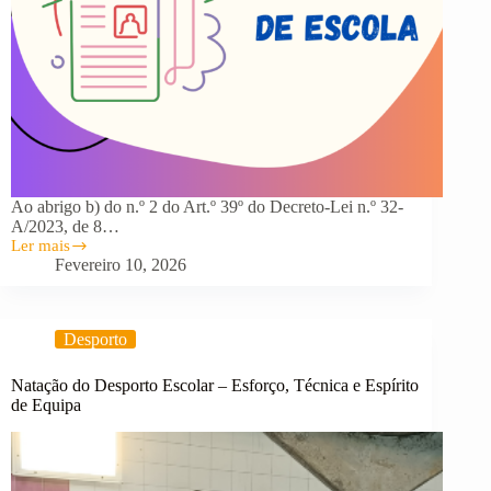
Ao abrigo b) do n.º 2 do Art.º 39º do Decreto-Lei n.º 32-
A/2023, de 8…
Ler mais
Aviso
Fevereiro 10, 2026
de
abertura
de
contratação
Desporto
de
Escola
–
Natação do Desporto Escolar – Esforço, Técnica e Espírito
Grupo
de Equipa
420
(Geografia)