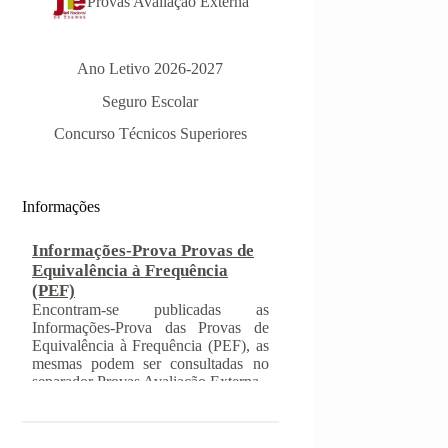
Provas Avaliação Externa
Ano Letivo 2026-2027
Seguro Escolar
Concurso Técnicos Superiores
Informações
Informações-Prova Provas de
Equivalência à Frequência
(PEF)
Encontram-se publicadas as
Informações-Prova das Provas de
Equivalência à Frequência (PEF), as
mesmas podem ser consultadas no
separador Provas Avaliação Externa.
INSCRIÇÃO NAS PROVAS
FINAIS E NAS PROVAS DE