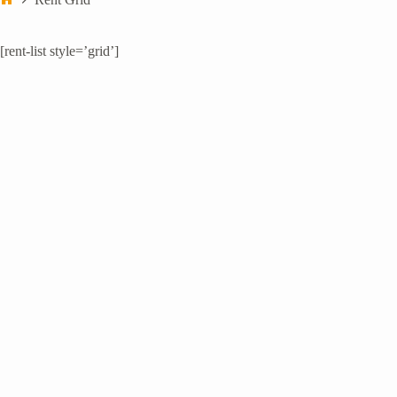
Início
[rent-list style=’grid’]