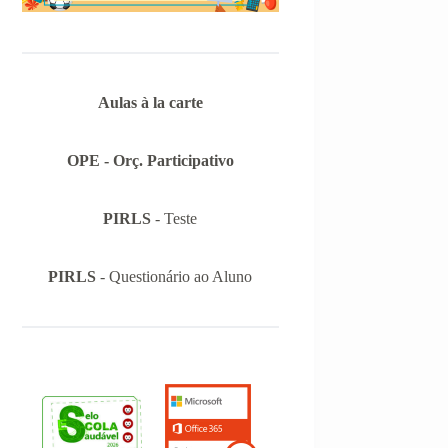
Informações-Prova das Provas de
Equivalência à Frequência (PEF), as
mesmas podem ser consultadas no
separador Provas Avaliação Externa.
Aulas à la carte
OPE - Orç. Participativo
PIRLS
- Teste
PIRLS
- Questionário ao Aluno