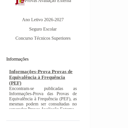
Provas Avaliação Externa
Ano Letivo 2026-2027
Informações-Prova Provas de
Seguro Escolar
Equivalência à Frequência
Concurso Técnicos Superiores
(PEF)
Encontram-se publicadas as
Informações-Prova das Provas de
Equivalência à Frequência (PEF), as
Informações
mesmas podem ser consultadas no
separador Provas Avaliação Externa.
INSCRIÇÃO NAS PROVAS
FINAIS E NAS PROVAS DE
EQUIVALÊNCIA À
FREQUÊNCIA
Com a publicação da Norma 1 do
JNE – Júri Nacional de Exames,
ficaram definidos os prazos para
inscrição nas provas finais e nas
provas de equivalência à frequência,
para alunos autopropostos do ensino