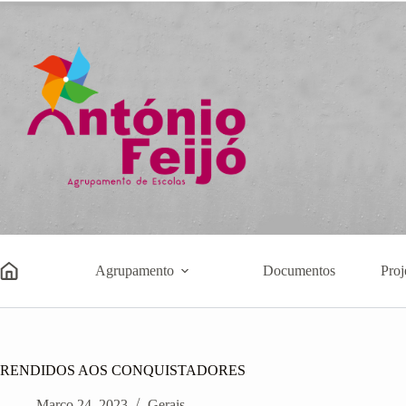
Pular
para
o
conteúdo
Agrupamento
Documentos
Proj
RENDIDOS AOS CONQUISTADORES
Março 24, 2023
Gerais