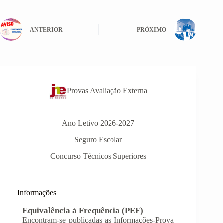
ANTERIOR
PRÓXIMO
Provas Avaliação Externa
Ano Letivo 2026-2027
Seguro Escolar
Informações-Prova Provas de
Concurso Técnicos Superiores
Equivalência à Frequência (PEF)
Encontram-se publicadas as Informações-Prova
das Provas de Equivalência à Frequência (PEF),
Informações
as mesmas podem ser consultadas no separador
Provas Avaliação Externa.
INSCRIÇÃO NAS PROVAS FINAIS E