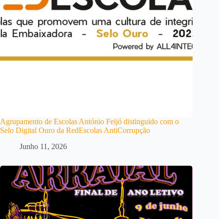
Agrupamento de Escolas António Feijó distinguido com o
Selo Digital Ouro da RedEscolas AntiCorrupção
Junho 11, 2026