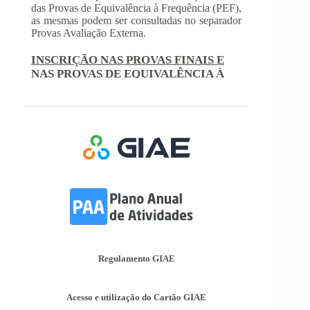
NAS PROVAS DE EQUIVALÊNCIA À
FREQUÊNCIA
Com a publicação da Norma 1 do JNE – Júri
Nacional de Exames, ficaram definidos os
prazos para inscrição nas provas finais e nas
provas de equivalência à frequência, para
alunos autopropostos do ensino básico.
Afixação das Pautas de Avaliação dos 2º
e 3º Ciclos do Ensino Básico
Nos termos do Artigo 36º da Portaria nº 223-
A/2018, de 3 de Agosto, são afixadas hoje, dia
18 de junho de 2026, as pautas de avaliação do
3º Período dos 2º e 3º Ciclos do Ensino Básico.
Informações-Prova Provas de
Equivalência à Frequência (PEF)
Encontram-se publicadas as Informações-Prova
das Provas de Equivalência à Frequência (PEF),
as mesmas podem ser consultadas no separador
Regulamento GIAE
Provas Avaliação Externa.
Acesso e utilização do Cartão GIAE