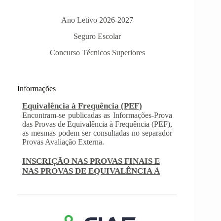
Ano Letivo 2026-2027
Seguro Escolar
Informações-Prova Provas de
Concurso Técnicos Superiores
Equivalência à Frequência (PEF)
Encontram-se publicadas as Informações-Prova
das Provas de Equivalência à Frequência (PEF),
as mesmas podem ser consultadas no separador
Informações
Provas Avaliação Externa.
INSCRIÇÃO NAS PROVAS FINAIS E
NAS PROVAS DE EQUIVALÊNCIA À
FREQUÊNCIA
Com a publicação da Norma 1 do JNE – Júri
Nacional de Exames, ficaram definidos os
prazos para inscrição nas provas finais e nas
provas de equivalência à frequência, para
alunos autopropostos do ensino básico.
Afixação das Pautas de Avaliação dos 2º
e 3º Ciclos do Ensino Básico
Nos termos do Artigo 36º da Portaria nº 223-