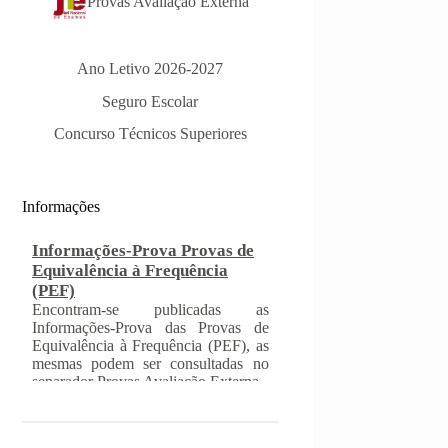
Provas Avaliação Externa
Ano Letivo 2026-2027
Seguro Escolar
Concurso Técnicos Superiores
Informações-Prova Provas de
Equivalência à Frequência
(PEF)
Encontram-se publicadas as
Informações
Informações-Prova das Provas de
Equivalência à Frequência (PEF), as
mesmas podem ser consultadas no
separador Provas Avaliação Externa.
INSCRIÇÃO NAS PROVAS
FINAIS E NAS PROVAS DE
EQUIVALÊNCIA À
FREQUÊNCIA
Com a publicação da Norma 1 do
JNE – Júri Nacional de Exames,
ficaram definidos os prazos para
inscrição nas provas finais e nas