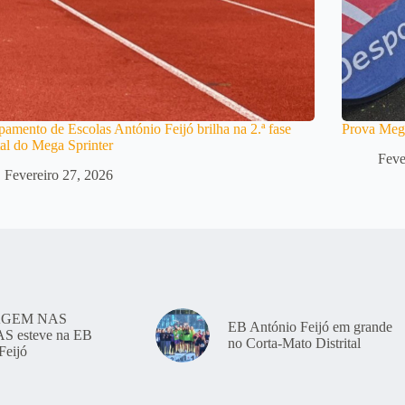
amento de Escolas António Feijó brilha na 2.ª fase
Prova Mega
ital do Mega Sprinter
Feve
Fevereiro 27, 2026
GEM NAS
EB António Feijó em grande
 esteve na EB
no Corta-Mato Distrital
Feijó