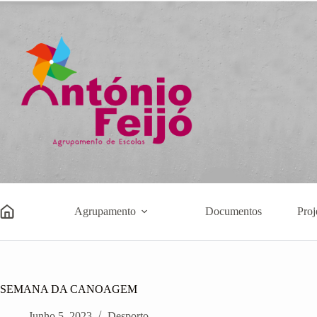
Pular
para
o
conteúdo
Agrupamento
Documentos
Proj
SEMANA DA CANOAGEM
Junho 5, 2023
Desporto