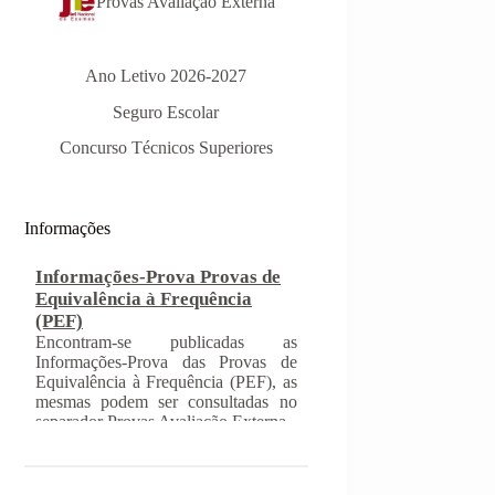
Provas Avaliação Externa
Ano Letivo 2026-2027
Informações-Prova Provas de
Seguro Escolar
Equivalência à Frequência
Concurso Técnicos Superiores
(PEF)
Encontram-se publicadas as
Informações-Prova das Provas de
Equivalência à Frequência (PEF), as
Informações
mesmas podem ser consultadas no
separador Provas Avaliação Externa.
INSCRIÇÃO NAS PROVAS
FINAIS E NAS PROVAS DE
EQUIVALÊNCIA À
FREQUÊNCIA
Com a publicação da Norma 1 do
JNE – Júri Nacional de Exames,
ficaram definidos os prazos para
inscrição nas provas finais e nas
provas de equivalência à frequência,
para alunos autopropostos do ensino