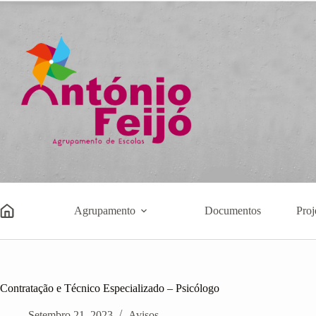
Pular
para
o
conteúdo
Agrupamento
Documentos
Proj
Contratação e Técnico Especializado – Psicólogo
Setembro 21, 2023
Avisos