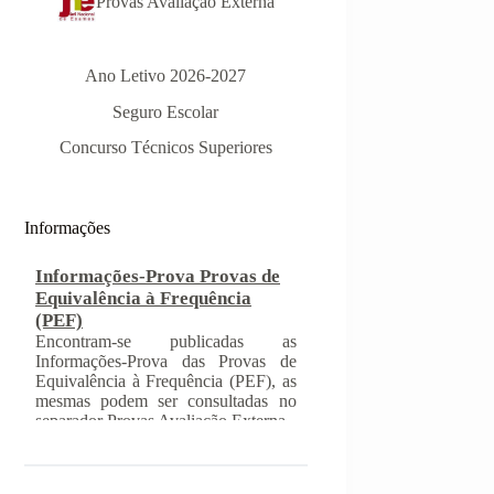
Provas Avaliação Externa
Ano Letivo 2026-2027
Seguro Escolar
Informações-Prova Provas de
Concurso Técnicos Superiores
Equivalência à Frequência
(PEF)
Encontram-se publicadas as
Informações-Prova das Provas de
Informações
Equivalência à Frequência (PEF), as
mesmas podem ser consultadas no
separador Provas Avaliação Externa.
INSCRIÇÃO NAS PROVAS
FINAIS E NAS PROVAS DE
EQUIVALÊNCIA À
FREQUÊNCIA
Com a publicação da Norma 1 do
JNE – Júri Nacional de Exames,
ficaram definidos os prazos para
inscrição nas provas finais e nas