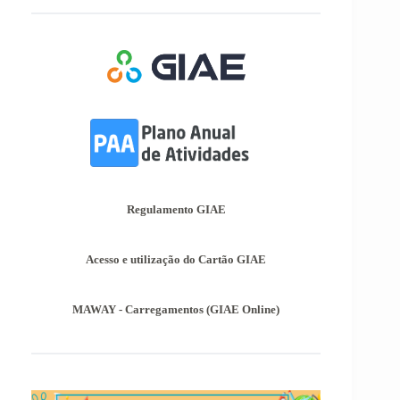
Afixação das Pautas de Avaliação dos 2º
e 3º Ciclos do Ensino Básico
Nos termos do Artigo 36º da Portaria nº 223-
A/2018, de 3 de Agosto, são afixadas hoje, dia
18 de junho de 2026, as pautas de avaliação do
3º Período dos 2º e 3º Ciclos do Ensino Básico.
Informações-Prova Provas de
Equivalência à Frequência (PEF)
Encontram-se publicadas as Informações-Prova
das Provas de Equivalência à Frequência (PEF),
as mesmas podem ser consultadas no separador
Regulamento GIAE
Provas Avaliação Externa.
Acesso e utilização do Cartão GIAE
MAWAY - Carregamentos (GIAE Online)