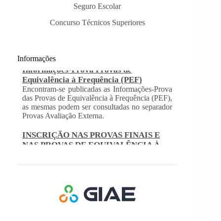
Seguro Escolar
Concurso Técnicos Superiores
Informações
INSCRIÇÃO NAS PROVAS FINAIS E
NAS PROVAS DE EQUIVALÊNCIA À
FREQUÊNCIA
Com a publicação da Norma 1 do JNE – Júri
Nacional de Exames, ficaram definidos os
prazos para inscrição nas provas finais e nas
provas de equivalência à frequência, para
alunos autopropostos do ensino básico.
Afixação das Pautas de Avaliação dos 2º
e 3º Ciclos do Ensino Básico
Nos termos do Artigo 36º da Portaria nº 223-
A/2018, de 3 de Agosto, são afixadas hoje, dia
18 de junho de 2026, as pautas de avaliação do
3º Período dos 2º e 3º Ciclos do Ensino Básico.