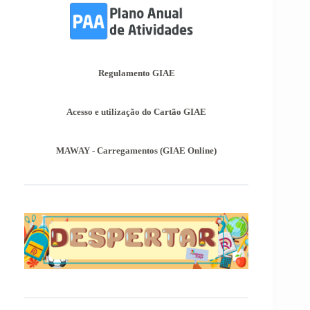
Informações-Prova Provas de
Equivalência à Frequência (PEF)
Encontram-se publicadas as Informações-Prova
das Provas de Equivalência à Frequência (PEF),
as mesmas podem ser consultadas no separador
Regulamento GIAE
Provas Avaliação Externa.
Acesso e utilização do Cartão GIAE
MAWAY - Carregamentos (GIAE Online)