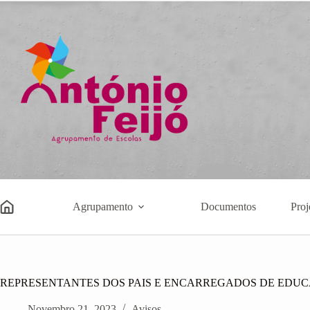
Pular
para
o
conteúdo
Agrupamento
Documentos
Proj
REPRESENTANTES DOS PAIS E ENCARREGADOS DE ED
Novembro 21, 2023
Avisos