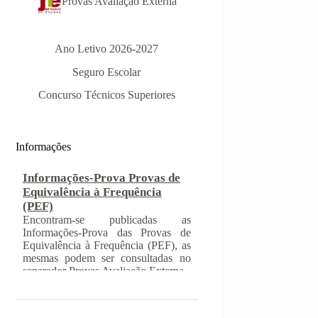
Provas Avaliação Externa
Ano Letivo 2026-2027
Seguro Escolar
Informações-Prova Provas de
Equivalência à Frequência
Concurso Técnicos Superiores
(PEF)
Encontram-se publicadas as
Informações-Prova das Provas de
Equivalência à Frequência (PEF), as
Informações
mesmas podem ser consultadas no
separador Provas Avaliação Externa.
INSCRIÇÃO NAS PROVAS
FINAIS E NAS PROVAS DE
EQUIVALÊNCIA À
FREQUÊNCIA
Com a publicação da Norma 1 do
JNE – Júri Nacional de Exames,
ficaram definidos os prazos para
inscrição nas provas finais e nas
provas de equivalência à frequência,
para alunos autopropostos do ensino