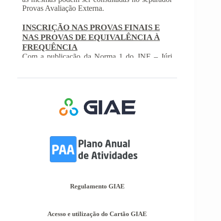
NAS PROVAS DE EQUIVALÊNCIA À
FREQUÊNCIA
Com a publicação da Norma 1 do JNE – Júri
Nacional de Exames, ficaram definidos os
prazos para inscrição nas provas finais e nas
provas de equivalência à frequência, para
alunos autopropostos do ensino básico.
Afixação das Pautas de Avaliação dos 2º
e 3º Ciclos do Ensino Básico
Nos termos do Artigo 36º da Portaria nº 223-
A/2018, de 3 de Agosto, são afixadas hoje, dia
18 de junho de 2026, as pautas de avaliação do
3º Período dos 2º e 3º Ciclos do Ensino Básico.
Informações-Prova Provas de
Equivalência à Frequência (PEF)
Encontram-se publicadas as Informações-Prova
das Provas de Equivalência à Frequência (PEF),
as mesmas podem ser consultadas no separador
Regulamento GIAE
Provas Avaliação Externa.
Acesso e utilização do Cartão GIAE