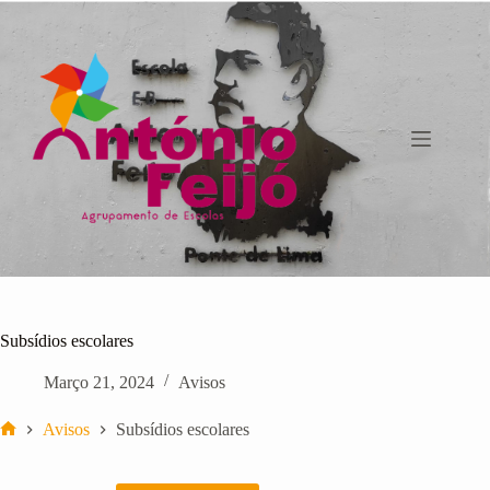
Pular
para
o
conteúdo
Subsídios escolares
Março 21, 2024
Avisos
Avisos
Subsídios escolares
Início