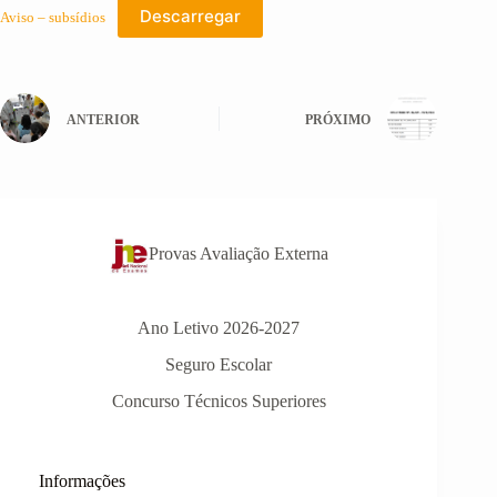
Descarregar
Aviso – subsídios
ANTERIOR
PRÓXIMO
Provas Avaliação Externa
Ano Letivo 2026-2027
Seguro Escolar
Concurso Técnicos Superiores
Informações-Prova Provas de
Informações
Equivalência à Frequência (PEF)