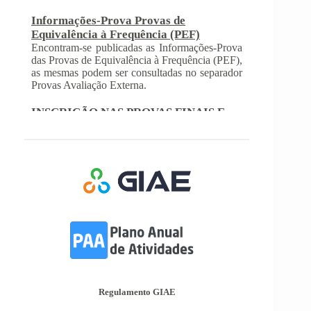
Encontram-se publicadas as Informações-Prova
das Provas de Equivalência à Frequência (PEF),
as mesmas podem ser consultadas no separador
Provas Avaliação Externa.
INSCRIÇÃO NAS PROVAS FINAIS E
NAS PROVAS DE EQUIVALÊNCIA À
FREQUÊNCIA
Com a publicação da Norma 1 do JNE – Júri
Nacional de Exames, ficaram definidos os
prazos para inscrição nas provas finais e nas
provas de equivalência à frequência, para
alunos autopropostos do ensino básico.
Afixação das Pautas de Avaliação dos 2º
e 3º Ciclos do Ensino Básico
Nos termos do Artigo 36º da Portaria nº 223-
A/2018, de 3 de Agosto, são afixadas hoje, dia
18 de junho de 2026, as pautas de avaliação do
3º Período dos 2º e 3º Ciclos do Ensino Básico.
Informações-Prova Provas de
Regulamento GIAE
Equivalência à Frequência (PEF)