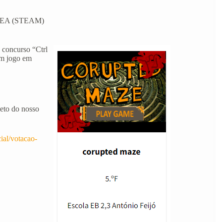
C/CEA (STEAM)
 concurso “Ctrl
um jogo em
eto do nosso
ial/votacao-