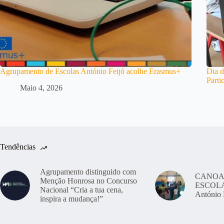
Agrupamento de Escolas António Feijó acolhe Erasmus+
Dia d
Parti
Maio 4, 2026
Tendências
Agrupamento distinguido com
CANOA
Menção Honrosa no Concurso
ESCOLAS
Nacional “Cria a tua cena,
António 
inspira a mudança!”