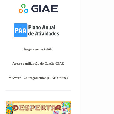
básico.
Afixação das Pautas de
Avaliação dos 2º e 3º Ciclos do
Ensino Básico
Nos termos do Artigo 36º da Portaria
nº 223-A/2018, de 3 de Agosto, são
afixadas hoje, dia 18 de junho de
2026, as pautas de avaliação do 3º
Período dos 2º e 3º Ciclos do Ensino
Regulamento GIAE
Básico.
Informações-Prova Provas de
Acesso e utilização do Cartão GIAE
Equivalência à Frequência
(PEF)
Encontram-se publicadas as
MAWAY - Carregamentos (GIAE Online)
Informações-Prova das Provas de
Equivalência à Frequência (PEF), as
mesmas podem ser consultadas no
separador Provas Avaliação Externa.