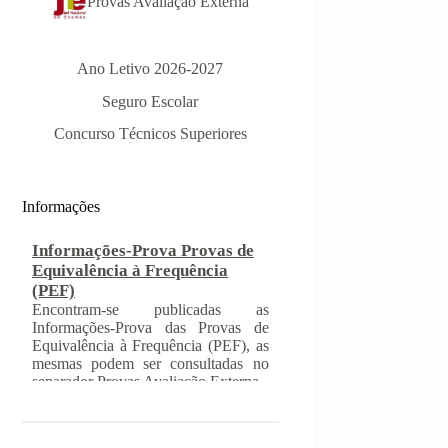
Provas Avaliação Externa
Ano Letivo 2026-2027
Seguro Escolar
Informações-Prova Provas de
Equivalência à Frequência
Concurso Técnicos Superiores
(PEF)
Encontram-se publicadas as
Informações-Prova das Provas de
Equivalência à Frequência (PEF), as
Informações
mesmas podem ser consultadas no
separador Provas Avaliação Externa.
INSCRIÇÃO NAS PROVAS
FINAIS E NAS PROVAS DE
EQUIVALÊNCIA À
FREQUÊNCIA
Com a publicação da Norma 1 do
JNE – Júri Nacional de Exames,
ficaram definidos os prazos para
inscrição nas provas finais e nas
provas de equivalência à frequência,
para alunos autopropostos do ensino