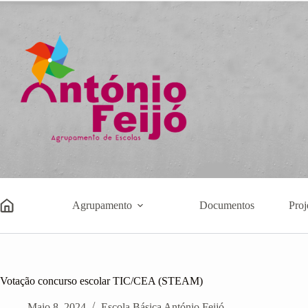
Pular
para
o
conteúdo
Agrupamento
Documentos
Proj
Votação concurso escolar TIC/CEA (STEAM)
Maio 8, 2024
Escola Básica António Feijó