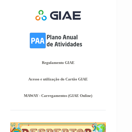
e 3º Ciclos do Ensino Básico
Nos termos do Artigo 36º da Portaria nº 223-
A/2018, de 3 de Agosto, são afixadas hoje, dia
18 de junho de 2026, as pautas de avaliação do
3º Período dos 2º e 3º Ciclos do Ensino Básico.
Informações-Prova Provas de
Equivalência à Frequência (PEF)
Encontram-se publicadas as Informações-Prova
das Provas de Equivalência à Frequência (PEF),
as mesmas podem ser consultadas no separador
Regulamento GIAE
Provas Avaliação Externa.
Acesso e utilização do Cartão GIAE
MAWAY - Carregamentos (GIAE Online)