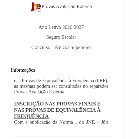
Provas Avaliação Externa
Ano Letivo 2026-2027
Seguro Escolar
Concurso Técnicos Superiores
Informações
INSCRIÇÃO NAS PROVAS FINAIS E
NAS PROVAS DE EQUIVALÊNCIA À
FREQUÊNCIA
Com a publicação da Norma 1 do JNE – Júri
Nacional de Exames, ficaram definidos os
prazos para inscrição nas provas finais e nas
provas de equivalência à frequência, para
alunos autopropostos do ensino básico.
Afixação das Pautas de Avaliação dos 2º