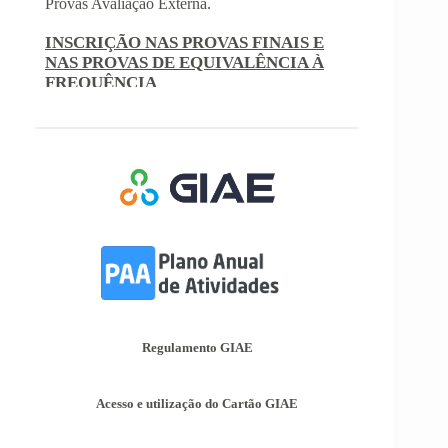
Com a publicação da Norma 1 do JNE – Júri
Nacional de Exames, ficaram definidos os
prazos para inscrição nas provas finais e nas
provas de equivalência à frequência, para
alunos autopropostos do ensino básico.
Afixação das Pautas de Avaliação dos 2º
e 3º Ciclos do Ensino Básico
Nos termos do Artigo 36º da Portaria nº 223-
A/2018, de 3 de Agosto, são afixadas hoje, dia
18 de junho de 2026, as pautas de avaliação do
3º Período dos 2º e 3º Ciclos do Ensino Básico.
Informações-Prova Provas de
Equivalência à Frequência (PEF)
Encontram-se publicadas as Informações-Prova
das Provas de Equivalência à Frequência (PEF),
as mesmas podem ser consultadas no separador
Regulamento GIAE
Provas Avaliação Externa.
Acesso e utilização do Cartão GIAE