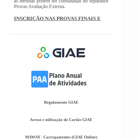
Com a publicação da Norma 1 do JNE – Júri
Nacional de Exames, ficaram definidos os
prazos para inscrição nas provas finais e nas
provas de equivalência à frequência, para
alunos autopropostos do ensino básico.
Afixação das Pautas de Avaliação dos 2º
e 3º Ciclos do Ensino Básico
Nos termos do Artigo 36º da Portaria nº 223-
A/2018, de 3 de Agosto, são afixadas hoje, dia
18 de junho de 2026, as pautas de avaliação do
3º Período dos 2º e 3º Ciclos do Ensino Básico.
Informações-Prova Provas de
Equivalência à Frequência (PEF)
Encontram-se publicadas as Informações-Prova
das Provas de Equivalência à Frequência (PEF),
as mesmas podem ser consultadas no separador
Regulamento GIAE
Provas Avaliação Externa.
Acesso e utilização do Cartão GIAE
MAWAY - Carregamentos (GIAE Online)