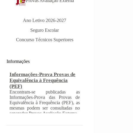
Provas Avaliação Externa
Ano Letivo 2026-2027
Informações-Prova Provas de
Seguro Escolar
Equivalência à Frequência
(PEF)
Concurso Técnicos Superiores
Encontram-se publicadas as
Informações-Prova das Provas de
Equivalência à Frequência (PEF), as
mesmas podem ser consultadas no
Informações
separador Provas Avaliação Externa.
INSCRIÇÃO NAS PROVAS
FINAIS E NAS PROVAS DE
EQUIVALÊNCIA À
FREQUÊNCIA
Com a publicação da Norma 1 do
JNE – Júri Nacional de Exames,
ficaram definidos os prazos para
inscrição nas provas finais e nas
provas de equivalência à frequência,
para alunos autopropostos do ensino
básico.