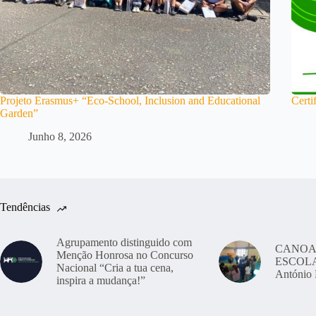
Projeto Erasmus+ “Eco-School, Inclusion and Educational
Certi
Garden”
Junho 8, 2026
Tendências
Agrupamento distinguido com
CANOA
Menção Honrosa no Concurso
ESCOLAS
Nacional “Cria a tua cena,
António 
inspira a mudança!”