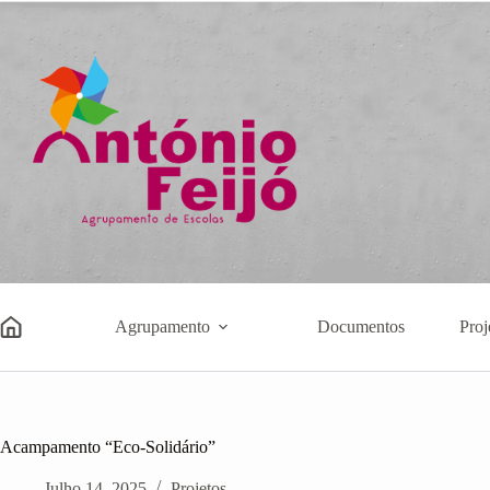
Pular
para
o
conteúdo
Agrupamento
Documentos
Proj
Acampamento “Eco-Solidário”
Julho 14, 2025
Projetos