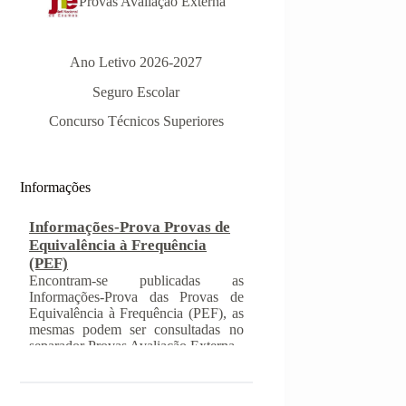
Provas Avaliação Externa
Ano Letivo 2026-2027
Seguro Escolar
Informações-Prova Provas de
Equivalência à Frequência
Concurso Técnicos Superiores
(PEF)
Encontram-se publicadas as
Informações-Prova das Provas de
Equivalência à Frequência (PEF), as
Informações
mesmas podem ser consultadas no
separador Provas Avaliação Externa.
INSCRIÇÃO NAS PROVAS
FINAIS E NAS PROVAS DE
EQUIVALÊNCIA À
FREQUÊNCIA
Com a publicação da Norma 1 do
JNE – Júri Nacional de Exames,
ficaram definidos os prazos para
inscrição nas provas finais e nas
provas de equivalência à frequência,
para alunos autopropostos do ensino