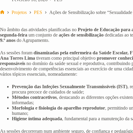
Projetos
PES
Ações de Sensibilização sobre “Sexualidade S
Início
No âmbito das atividades planificadas no
Projeto de Educação para 
segunda-feira
um conjunto de
ações de sensibilização
dedicadas ao 
9.º anos
do Agrupamento.
As sessões foram
dinamizadas pela enfermeira da Saúde Escolar, F
Ana Torres Lima
tiveram como principal objetivo
promover conheci
responsáveis
no domínio da saúde sexual e reprodutiva, contribuindo p
desenvolvimento de competências essenciais ao exercício de uma cidad
vários tópicos essenciais, nomeadamente:
Prevenção das Infeções Sexualmente Transmissíveis (IST)
, 
procura precoce de cuidados de saúde;
Métodos contracetivos
, destacando as diferentes opções existen
informadas;
Morfologia e fisiologia do aparelho reprodutor
, permitindo u
humano;
Higiene íntima adequada
, fundamental para a manutenção da 
As sessões decorreram num ambiente seguro, de confiança e pedagógico 