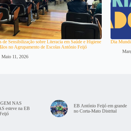
 de Sensibilização sobre Literacia em Saúde e Higiene
Dia Mundi
ãos no Agrupamento de Escolas António Feijó
Març
Maio 11, 2026
GEM NAS
EB António Feijó em grande
 esteve na EB
no Corta-Mato Distrital
Feijó