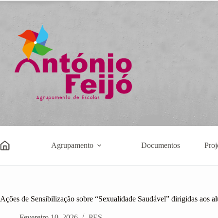
Pular
para
o
conteúdo
Agrupamento
Documentos
Proj
Ações de Sensibilização sobre “Sexualidade Saudável” dirigidas aos alu
Fevereiro 10, 2026
PES