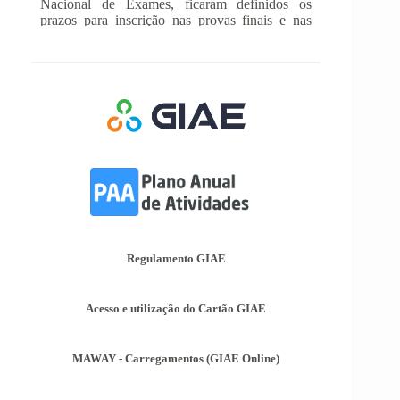
provas de equivalência à frequência, para
alunos autopropostos do ensino básico.
Afixação das Pautas de Avaliação dos 2º
e 3º Ciclos do Ensino Básico
Nos termos do Artigo 36º da Portaria nº 223-
A/2018, de 3 de Agosto, são afixadas hoje, dia
18 de junho de 2026, as pautas de avaliação do
3º Período dos 2º e 3º Ciclos do Ensino Básico.
Informações-Prova Provas de
Equivalência à Frequência (PEF)
Encontram-se publicadas as Informações-Prova
das Provas de Equivalência à Frequência (PEF),
as mesmas podem ser consultadas no separador
Regulamento GIAE
Provas Avaliação Externa.
Acesso e utilização do Cartão GIAE
MAWAY - Carregamentos (GIAE Online)