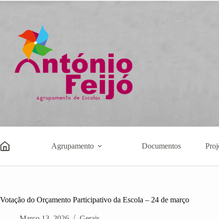
Pular
para
o
conteúdo
Agrupamento
Documentos
Proj
Votação do Orçamento Participativo da Escola – 24 de março
Março 13, 2026
Gerais