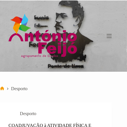
Pular
para
o
conteúdo
Desporto
Início
Desporto
COADJUVAÇÃO à ATIVIDADE FÍSICA E