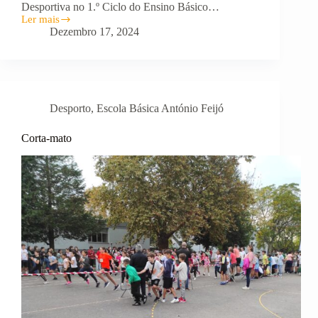
Desportiva no 1.º Ciclo do Ensino Básico…
Ler mais
COADJUVAÇÃO
Dezembro 17, 2024
à
ATIVIDADE
FÍSICA
E
DESPORTIVA
no
Desporto
,
Escola Básica António Feijó
1.º
CEB
Corta-mato