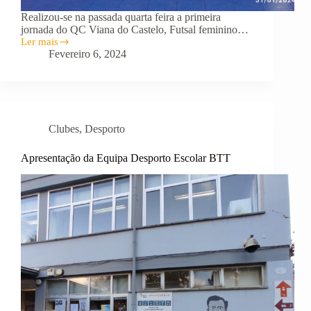
Realizou-se na passada quarta feira a primeira
jornada do QC Viana do Castelo, Futsal feminino…
Ler mais
Desporto
Fevereiro 6, 2024
Escolar
em
alta
Clubes
,
Desporto
Apresentação da Equipa Desporto Escolar BTT