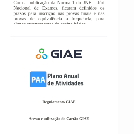
provas de equivalência à frequência, para
alunos autopropostos do ensino básico.
Afixação das Pautas de Avaliação dos 2º
e 3º Ciclos do Ensino Básico
Nos termos do Artigo 36º da Portaria nº 223-
A/2018, de 3 de Agosto, são afixadas hoje, dia
18 de junho de 2026, as pautas de avaliação do
3º Período dos 2º e 3º Ciclos do Ensino Básico.
Informações-Prova Provas de
Equivalência à Frequência (PEF)
Encontram-se publicadas as Informações-Prova
das Provas de Equivalência à Frequência (PEF),
as mesmas podem ser consultadas no separador
Provas Avaliação Externa.
INSCRIÇÃO NAS PROVAS FINAIS E
Regulamento GIAE
NAS PROVAS DE EQUIVALÊNCIA À
FREQUÊNCIA
Acesso e utilização do Cartão GIAE
Com a publicação da Norma 1 do JNE – Júri
Nacional de Exames, ficaram definidos os
prazos para inscrição nas provas finais e nas