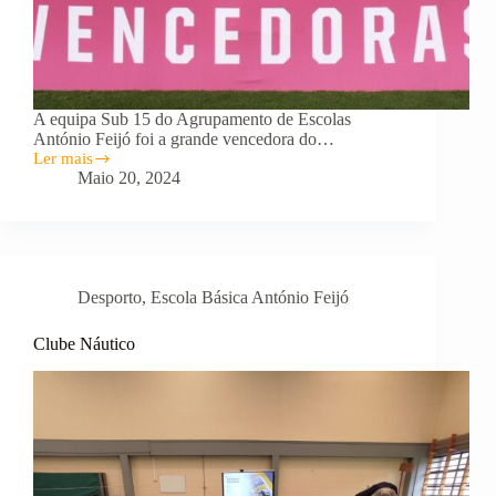
A equipa Sub 15 do Agrupamento de Escolas
António Feijó foi a grande vencedora do…
Ler mais
Equipa
Maio 20, 2024
Sub
15
vence
Festa
do
Futebol
Desporto
,
Escola Básica António Feijó
Feminino!
Clube Náutico