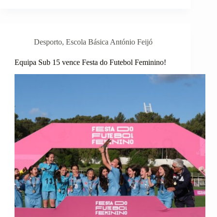
Desporto
Escolar
–
Dia
Europeu
Desporto
,
Escola Básica António Feijó
do
Desporto
na
Equipa Sub 15 vence Festa do Futebol Feminino!
Escola