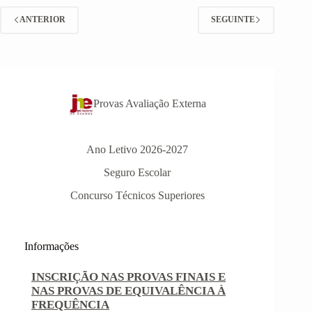
ANTERIOR
SEGUINTE
Provas Avaliação Externa
Ano Letivo 2026-2027
Seguro Escolar
Concurso Técnicos Superiores
INSCRIÇÃO NAS PROVAS FINAIS E
Informações
NAS PROVAS DE EQUIVALÊNCIA À
FREQUÊNCIA
Com a publicação da Norma 1 do JNE – Júri
Nacional de Exames, ficaram definidos os
prazos para inscrição nas provas finais e nas