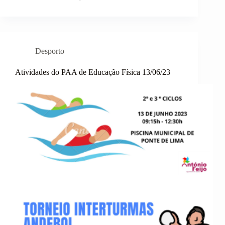
350
alunos
competiram
no
Corta-
Desporto
Mato
Atividades do PAA de Educação Física 13/06/23