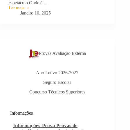
espetáculo Onde é…
Ler mais
BOCA
Janeiro 10, 2025
ABERTA
–
exposição
no
TDB
Provas Avaliação Externa
Ano Letivo 2026-2027
Seguro Escolar
Concurso Técnicos Superiores
Informações
Informações-Prova Provas de
Equivalência à Frequência (PEF)