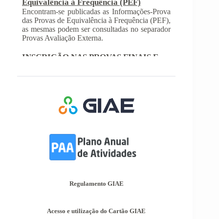
Encontram-se publicadas as Informações-Prova
das Provas de Equivalência à Frequência (PEF),
as mesmas podem ser consultadas no separador
Provas Avaliação Externa.
INSCRIÇÃO NAS PROVAS FINAIS E
NAS PROVAS DE EQUIVALÊNCIA À
FREQUÊNCIA
Com a publicação da Norma 1 do JNE – Júri
Nacional de Exames, ficaram definidos os
prazos para inscrição nas provas finais e nas
provas de equivalência à frequência, para
alunos autopropostos do ensino básico.
Afixação das Pautas de Avaliação dos 2º
e 3º Ciclos do Ensino Básico
Nos termos do Artigo 36º da Portaria nº 223-
A/2018, de 3 de Agosto, são afixadas hoje, dia
18 de junho de 2026, as pautas de avaliação do
3º Período dos 2º e 3º Ciclos do Ensino Básico.
Regulamento GIAE
Informações-Prova Provas de
Equivalência à Frequência (PEF)
Acesso e utilização do Cartão GIAE
Encontram-se publicadas as Informações-Prova