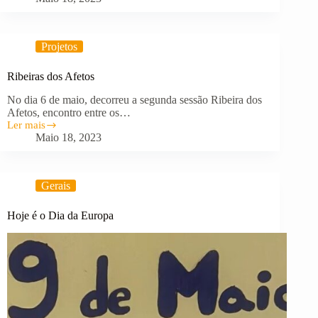
da
Semana
da
Leitura
Projetos
2023
Ribeiras dos Afetos
No dia 6 de maio, decorreu a segunda sessão Ribeira dos
Afetos, encontro entre os…
Ler mais
Ribeiras
Maio 18, 2023
dos
Afetos
Gerais
Hoje é o Dia da Europa