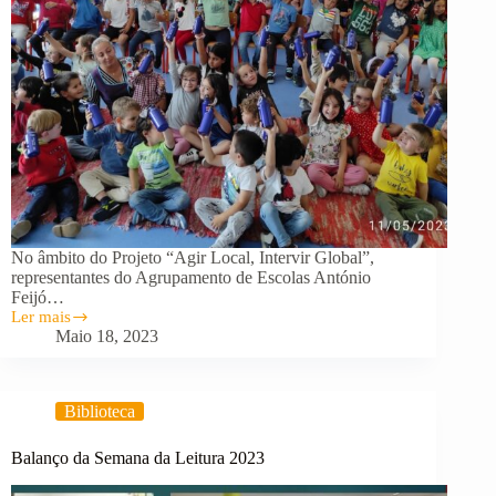
No âmbito do Projeto “Agir Local, Intervir Global”,
representantes do Agrupamento de Escolas António
Feijó…
Ler mais
AGIR
Maio 18, 2023
LOCAL,
INTERVIR
GLOBAL
NA
Biblioteca
EB
DE
GANDRA
Balanço da Semana da Leitura 2023