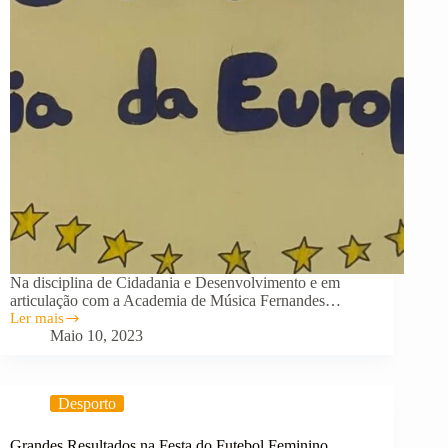
Na disciplina de Cidadania e Desenvolvimento e em
articulação com a Academia de Música Fernandes…
Ler mais
Hoje
Maio 10, 2023
é
o
Dia
da
Desporto
Europa
Grandes Resultados na Festa do Futebol Feminino