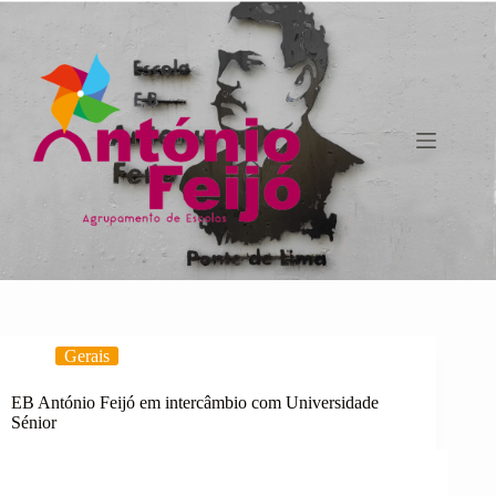
Pular
para
o
conteúdo
Gerais
EB António Feijó em intercâmbio com Universidade
Sénior