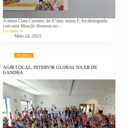
A aluna Clara Carones, do 9.ºano, turma F, foi distinguida
com uma Menção Honrosa no…
Ler mais
Aluna
Maio 24, 2023
da
EB
António
Feijó
Projetos
distinguida
com
Menção
AGIR LOCAL, INTERVIR GLOBAL NA EB DE
Honrosa
GANDRA
no
concurso
“Uma
Aventura
Literária”