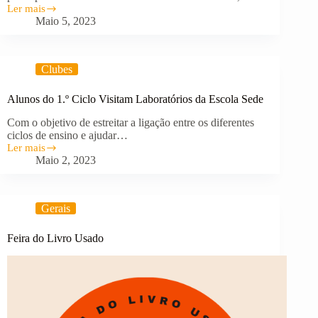
Ler mais
Grandes
Maio 5, 2023
Resultados
na
Festa
do
Clubes
Futebol
Feminino
Alunos do 1.º Ciclo Visitam Laboratórios da Escola Sede
Com o objetivo de estreitar a ligação entre os diferentes
ciclos de ensino e ajudar…
Ler mais
Alunos
Maio 2, 2023
do
1.º
Ciclo
Visitam
Gerais
Laboratórios
da
Escola
Feira do Livro Usado
Sede