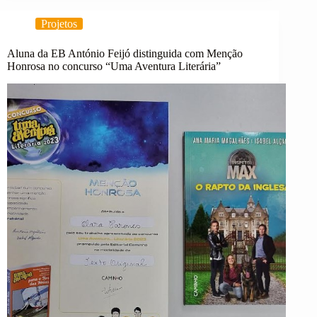
em
intercâmbio
Projetos
com
Universidade
Sénior
Aluna da EB António Feijó distinguida com Menção
Honrosa no concurso “Uma Aventura Literária”