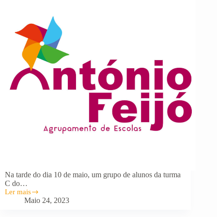
Na tarde do dia 10 de maio, um grupo de alunos da turma
C do…
Ler mais
EB
Maio 24, 2023
António
Feijó