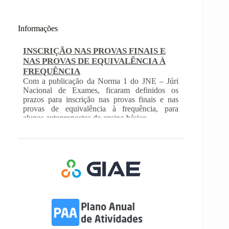
Informações
INSCRIÇÃO NAS PROVAS FINAIS E
NAS PROVAS DE EQUIVALÊNCIA À
FREQUÊNCIA
Com a publicação da Norma 1 do JNE – Júri
Nacional de Exames, ficaram definidos os
prazos para inscrição nas provas finais e nas
provas de equivalência à frequência, para
alunos autopropostos do ensino básico.
Afixação das Pautas de Avaliação dos 2º
e 3º Ciclos do Ensino Básico
Nos termos do Artigo 36º da Portaria nº 223-
A/2018, de 3 de Agosto, são afixadas hoje, dia
18 de junho de 2026, as pautas de avaliação do
3º Período dos 2º e 3º Ciclos do Ensino Básico.
Informações-Prova Provas de
Equivalência à Frequência (PEF)
Encontram-se publicadas as Informações-Prova