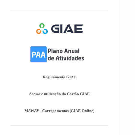
Afixação das Pautas de Avaliação dos 2º
e 3º Ciclos do Ensino Básico
Nos termos do Artigo 36º da Portaria nº 223-
A/2018, de 3 de Agosto, são afixadas hoje, dia
18 de junho de 2026, as pautas de avaliação do
3º Período dos 2º e 3º Ciclos do Ensino Básico.
Informações-Prova Provas de
Equivalência à Frequência (PEF)
Encontram-se publicadas as Informações-Prova
das Provas de Equivalência à Frequência (PEF),
as mesmas podem ser consultadas no separador
Regulamento GIAE
Provas Avaliação Externa.
Acesso e utilização do Cartão GIAE
MAWAY - Carregamentos (GIAE Online)