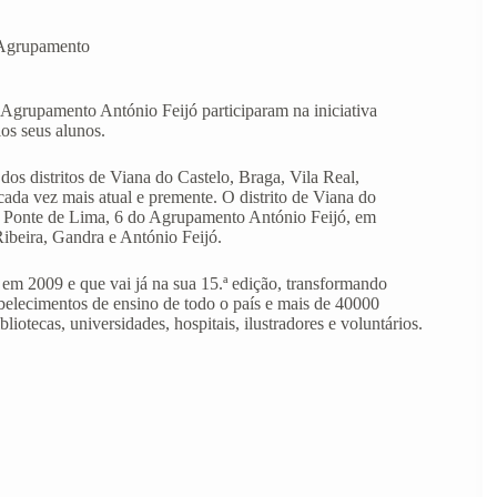
o Agrupamento
o Agrupamento António Feijó participaram na iniciativa
los seus alunos.
dos distritos de Viana do Castelo, Braga, Vila Real,
ada vez mais atual e premente. O distrito de Viana do
 de Ponte de Lima, 6 do Agrupamento António Feijó, em
Ribeira, Gandra e António Feijó.
 em 2009 e que vai já na sua 15.ª edição, transformando
belecimentos de ensino de todo o país e mais de 40000
liotecas, universidades, hospitais, ilustradores e voluntários.