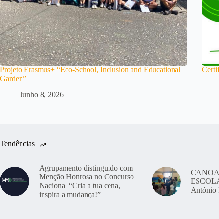
Projeto Erasmus+ “Eco-School, Inclusion and Educational
Certi
Garden”
Junho 8, 2026
Tendências
Agrupamento distinguido com
CANOA
Menção Honrosa no Concurso
ESCOLAS
Nacional “Cria a tua cena,
António 
inspira a mudança!”