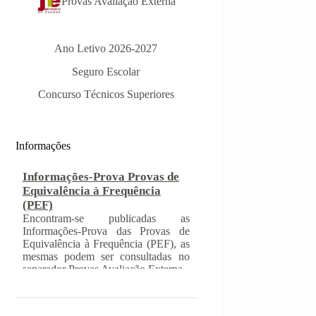
Provas Avaliação Externa
Ano Letivo 2026-2027
Seguro Escolar
Informações-Prova Provas de
Equivalência à Frequência
Concurso Técnicos Superiores
(PEF)
Encontram-se publicadas as
Informações-Prova das Provas de
Equivalência à Frequência (PEF), as
Informações
mesmas podem ser consultadas no
separador Provas Avaliação Externa.
INSCRIÇÃO NAS PROVAS
FINAIS E NAS PROVAS DE
EQUIVALÊNCIA À
FREQUÊNCIA
Com a publicação da Norma 1 do
JNE – Júri Nacional de Exames,
ficaram definidos os prazos para
inscrição nas provas finais e nas
provas de equivalência à frequência,
para alunos autopropostos do ensino