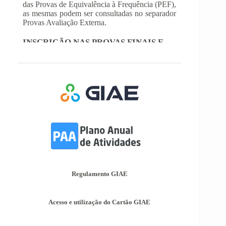
FREQUÊNCIA
Com a publicação da Norma 1 do JNE – Júri
Nacional de Exames, ficaram definidos os
prazos para inscrição nas provas finais e nas
provas de equivalência à frequência, para
alunos autopropostos do ensino básico.
Afixação das Pautas de Avaliação dos 2º
e 3º Ciclos do Ensino Básico
Nos termos do Artigo 36º da Portaria nº 223-
A/2018, de 3 de Agosto, são afixadas hoje, dia
18 de junho de 2026, as pautas de avaliação do
3º Período dos 2º e 3º Ciclos do Ensino Básico.
Informações-Prova Provas de
Equivalência à Frequência (PEF)
Encontram-se publicadas as Informações-Prova
das Provas de Equivalência à Frequência (PEF),
Regulamento GIAE
as mesmas podem ser consultadas no separador
Provas Avaliação Externa.
Acesso e utilização do Cartão GIAE