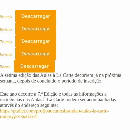
Descarregar
9o-ano
Descarregar
8o-ano
Descarregar
7o-ano
Descarregar
6o-ano
Descarregar
5oano
A sétima edição das Aulas à La Carte decorrem já na próxima
semana, depois de concluído o período de inscrição.
Este ano decorre a 7.ª Edição e todas as informações e
incidências das Aulas à La Carte podem ser acompanhadas
através do endereço seguinte:
https://padlet.com/profjoaocarlosbrandao/aulas-la-carte-
mn2uyprv3ia65x7l