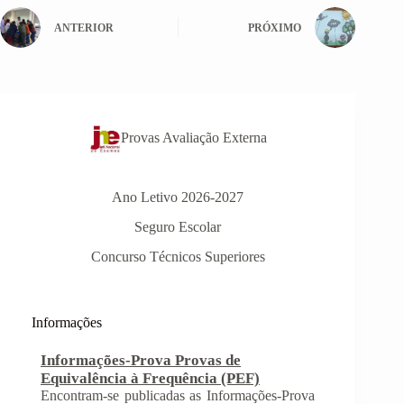
ANTERIOR
PRÓXIMO
Provas Avaliação Externa
Ano Letivo 2026-2027
Seguro Escolar
Concurso Técnicos Superiores
Informações-Prova Provas de
Equivalência à Frequência (PEF)
Encontram-se publicadas as Informações-Prova
das Provas de Equivalência à Frequência (PEF),
Informações
as mesmas podem ser consultadas no separador
Provas Avaliação Externa.
INSCRIÇÃO NAS PROVAS FINAIS E
NAS PROVAS DE EQUIVALÊNCIA À