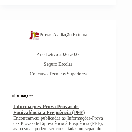
e
Ver
–
Escola
das
Emoções
Provas Avaliação Externa
Ano Letivo 2026-2027
Seguro Escolar
Informações-Prova Provas de
Concurso Técnicos Superiores
Equivalência à Frequência (PEF)
Encontram-se publicadas as Informações-Prova
das Provas de Equivalência à Frequência (PEF),
as mesmas podem ser consultadas no separador
Informações
Provas Avaliação Externa.
INSCRIÇÃO NAS PROVAS FINAIS E
NAS PROVAS DE EQUIVALÊNCIA À
FREQUÊNCIA
Com a publicação da Norma 1 do JNE – Júri