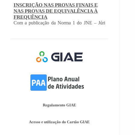
Com a publicação da Norma 1 do JNE – Júri
Nacional de Exames, ficaram definidos os
prazos para inscrição nas provas finais e nas
provas de equivalência à frequência, para
alunos autopropostos do ensino básico.
Afixação das Pautas de Avaliação dos 2º
e 3º Ciclos do Ensino Básico
Nos termos do Artigo 36º da Portaria nº 223-
A/2018, de 3 de Agosto, são afixadas hoje, dia
18 de junho de 2026, as pautas de avaliação do
3º Período dos 2º e 3º Ciclos do Ensino Básico.
Informações-Prova Provas de
Equivalência à Frequência (PEF)
Encontram-se publicadas as Informações-Prova
das Provas de Equivalência à Frequência (PEF),
as mesmas podem ser consultadas no separador
Regulamento GIAE
Provas Avaliação Externa.
Acesso e utilização do Cartão GIAE