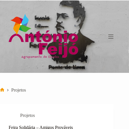
Pular
para
o
conteúdo
Projetos
Início
Projetos
Feira Solidária – Amigos Prováveis