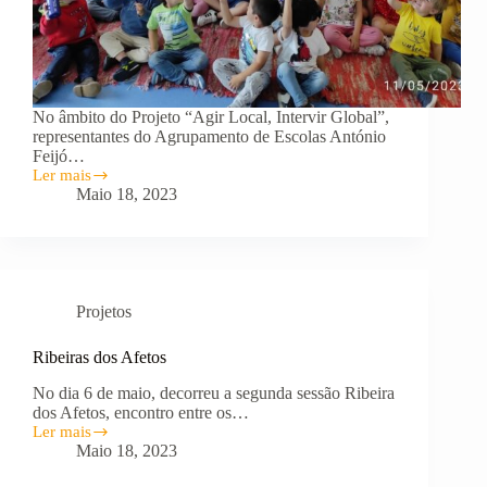
No âmbito do Projeto “Agir Local, Intervir Global”,
representantes do Agrupamento de Escolas António
Feijó…
Ler mais
AGIR
Maio 18, 2023
LOCAL,
INTERVIR
GLOBAL
NA
EB
DE
Projetos
GANDRA
Ribeiras dos Afetos
No dia 6 de maio, decorreu a segunda sessão Ribeira
dos Afetos, encontro entre os…
Ler mais
Ribeiras
Maio 18, 2023
dos
Afetos