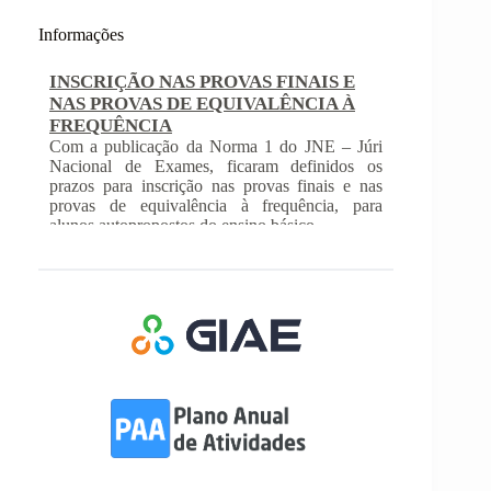
Informações
INSCRIÇÃO NAS PROVAS FINAIS E
NAS PROVAS DE EQUIVALÊNCIA À
FREQUÊNCIA
Com a publicação da Norma 1 do JNE – Júri
Nacional de Exames, ficaram definidos os
prazos para inscrição nas provas finais e nas
provas de equivalência à frequência, para
alunos autopropostos do ensino básico.
Afixação das Pautas de Avaliação dos 2º
e 3º Ciclos do Ensino Básico
Nos termos do Artigo 36º da Portaria nº 223-
A/2018, de 3 de Agosto, são afixadas hoje, dia
18 de junho de 2026, as pautas de avaliação do
3º Período dos 2º e 3º Ciclos do Ensino Básico.
Informações-Prova Provas de
Equivalência à Frequência (PEF)
Encontram-se publicadas as Informações-Prova
das Provas de Equivalência à Frequência (PEF),
as mesmas podem ser consultadas no separador