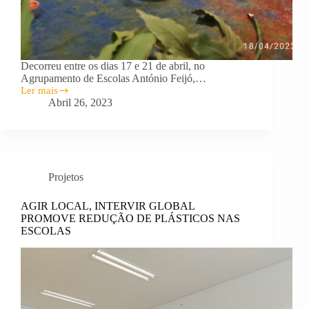
Decorreu entre os dias 17 e 21 de abril, no
Agrupamento de Escolas António Feijó,…
Ler mais
Aulas
Abril 26, 2023
À
La
Carte
foram
um
sucesso!
Projetos
AGIR LOCAL, INTERVIR GLOBAL
PROMOVE REDUÇÃO DE PLÁSTICOS NAS
ESCOLAS