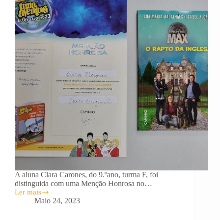
A aluna Clara Carones, do 9.ºano, turma F, foi
distinguida com uma Menção Honrosa no…
Ler mais
Aluna
Maio 24, 2023
da
EB