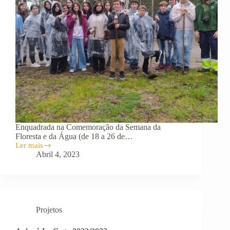
Enquadrada na Comemoração da Semana da
Floresta e da Água (de 18 a 26 de…
Ler mais
Semana
Abril 4, 2023
da
Floresta
e
da
Água
Projetos