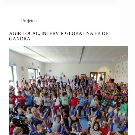
António
Feijó
distinguida
com
Projetos
Menção
Honrosa
no
AGIR LOCAL, INTERVIR GLOBAL NA EB DE
concurso
GANDRA
“Uma
Aventura
Literária”